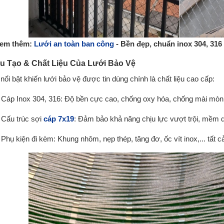
em thêm:
Lưới an toàn ban công
- Bền đẹp, chuẩn inox 304, 316
ấu Tạo & Chất Liệu Của Lưới Bảo Vệ
nổi bật khiến lưới bảo vệ được tin dùng chính là chất liệu cao cấp:
Cáp Inox 304, 316: Độ bền cực cao, chống oxy hóa, chống mài mòn 
Cấu trúc sợi
cáp 7x19
: Đảm bảo khả năng chịu lực vượt trội, mềm 
Phụ kiện đi kèm: Khung nhôm, nẹp thép, tăng đơ, ốc vít inox,... tất 