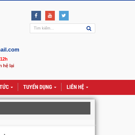
ail.com
-12h
n hệ lại
 TỨC
TUYỂN DỤNG
LIÊN HỆ