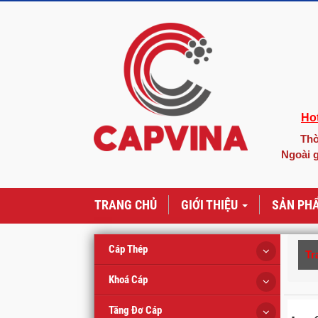
Hot
Thờ
Ngoài g
TRANG CHỦ
GIỚI THIỆU
SẢN PH
Cáp Thép
Tr
Khoá Cáp
Tăng Đơ Cáp