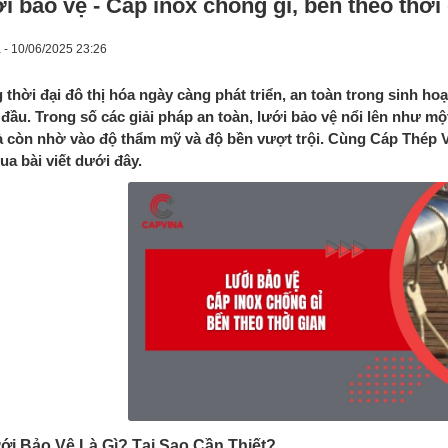
i bảo vệ - Cáp inox chống gỉ, bền theo thời
 - 10/06/2025 23:26
 thời đại đô thị hóa ngày càng phát triển, an toàn trong sinh hoạ
đầu. Trong số các giải pháp an toàn, lưới bảo vệ nổi lên như mộ
 còn nhờ vào độ thẩm mỹ và độ bền vượt trội. Cùng Cáp Thép Việ
ua bài viết dưới đây.
ưới Bảo Vệ Là Gì? Tại Sao Cần Thiết?