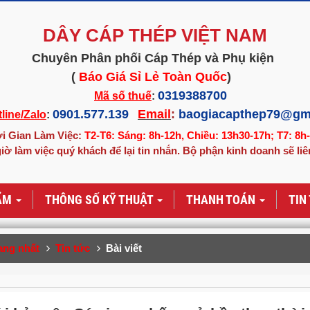
DÂY CÁP THÉP VIỆT NAM
Chuyên Phân phối Cáp Thép và Phụ kiện
(
Báo Giá Sỉ Lẻ Toàn Quốc
)
0319388700
Mã số thuế
:
0901.577.139
Email
:
baogiacapthep79@gm
line/Zalo
:
i Gian Làm Việc:
T2-T6: Sáng: 8h-12h, Chiều: 13h30-17h; T7: 8h
iờ làm việc quý khách để lại tin nhắn. Bộ phận kinh doanh sẽ liê
ẨM
THÔNG SỐ KỸ THUẬT
THANH TOÁN
TIN
ang nhất
Tin tức
Bài viết