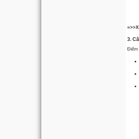
=>>X
3. C
Điểm 