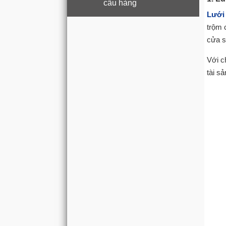
cẩu hàng
Lưới
trộm 
cửa s
Với c
tài sả