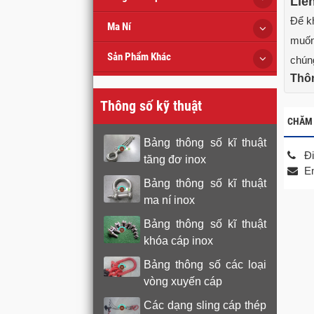
Liê
Để k
Ma Ní
muốn 
Sản Phẩm Khác
chúng
Thôn
Thông số kỹ thuật
CHĂM
Bảng thông số kĩ thuật
Đi
tăng đơ inox
E
Bảng thông số kĩ thuật
ma ní inox
Bảng thông số kĩ thuật
khóa cáp inox
Bảng thông số các loại
vòng xuyến cáp
Các dạng sling cáp thép