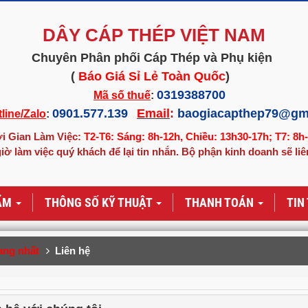
DÂY CÁP THÉP VIỆT NAM
Chuyên Phân phối Cáp Thép và Phụ kiện
(
Báo Giá Sỉ Lẻ Toàn Quốc
)
0319388700
Mã số thuế
:
0901.577.139
Email
:
baogiacapthep79@gm
line/Zalo
:
i Gian Làm Việc:
T2-T6: Sáng: 8h-12h, Chiều: 13h30-17h; T7: 8h
iờ làm việc quý khách để lại tin nhắn. Bộ phận kinh doanh sẽ liê
ẨM
THÔNG SỐ KỸ THUẬT
THANH TOÁN
TIN
ang nhất
Liên hệ