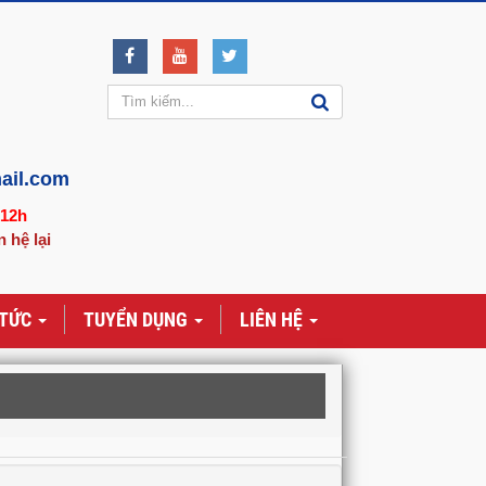
ail.com
-12h
n hệ lại
 TỨC
TUYỂN DỤNG
LIÊN HỆ