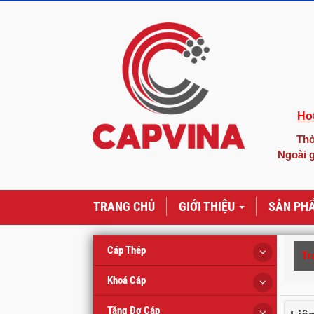
Hot
Thờ
Ngoài g
TRANG CHỦ
GIỚI THIỆU
SẢN PH
Cáp Thép
Tr
Khoá Cáp
Tăng Đơ Cáp