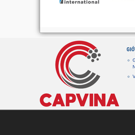
GIỚ
G
V