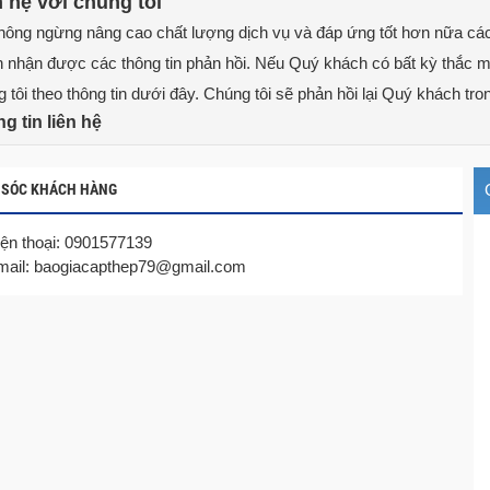
n hệ với chúng tôi
hông ngừng nâng cao chất lượng dịch vụ và đáp ứng tốt hơn nữa cá
nhận được các thông tin phản hồi. Nếu Quý khách có bất kỳ thắc mắc
 tôi theo thông tin dưới đây. Chúng tôi sẽ phản hồi lại Quý khách tro
g tin liên hệ
 SÓC KHÁCH HÀNG
ện thoại:
0901577139
mail:
baogiacapthep79@gmail.com