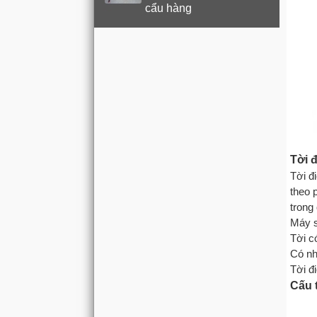
cẩu hàng
Tời đ
Tời đ
theo 
trong 
Máy s
Tời c
Có nhi
Tời đ
Cấu t