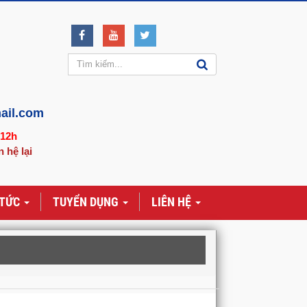
ail.com
-12h
n hệ lại
 TỨC
TUYỂN DỤNG
LIÊN HỆ