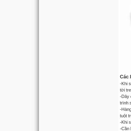
Các 
-Khi 
tời t
-Dây 
trình
-Hàng
tuột 
-Khi 
-Cần 