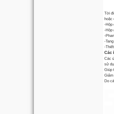
Tời đ
hoặc 
-Hộp 
-Hộp 
-Phan
-Tang
-Thiết
Các í
Các ứ
sử dụ
Giúp 
Giảm 
Do cá