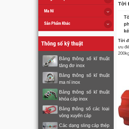
Tời 
Ma Ní
Tờ
Sản Phẩm Khác
ph
ké
Tời đ
Thông số kỹ thuật
ưu đi
200kg
Bảng thông số kĩ thuật
tăng đơ inox
Bảng thông số kĩ thuật
ma ní inox
Bảng thông số kĩ thuật
khóa cáp inox
Bảng thông số các loại
vòng xuyến cáp
Các dạng sling cáp thép