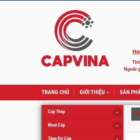
Hot
Thờ
Ngoài g
TRANG CHỦ
GIỚI THIỆU
SẢN PH
Cáp Thép
Tr
Khoá Cáp
Tăng Đơ Cáp