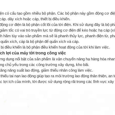
iện có cấu tạo gồm nhiều bộ phận. Các bộ phận này gồm động cơ điệ
cáp. dây xích hoặc cáp, thiết bị điều khiển.
động cơ điện là bộ phận cốt lõi của tời điện. Khi sử dụng đây là bộ p
giảm tốc có vai trò truyền lực từ động cơ điện để kéo hoặc hạ cáp (xí
h hãm tùy vào sản phẩm mà sẽ là phanh thủy lực, phanh điện từ, ph
 quấn xích, cáp là bộ phận để quấn xích và cáp.
 bị điều khiển là bộ phận điều khiển hoạt động của tời khi làm việc.
ch lợi của máy tời trong công việc
ng dụng nổi bật của sản phẩm là vận chuyển nâng hạ hàng hóa nha
ng chủ yếu trong các công trường xây dựng, kho bãi.
tăng năng suất lao động, giảm thiểu nhân công làm việc.
thiểu tai nạn lao động giúp tạo ra môi trường lao động thân thiện, an 
c lợi ích của mình, tời được sử dụng rộng rãi trong các lĩnh vực xây