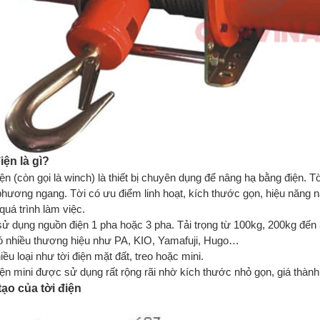
iện là gì?
iện (còn gọi là winch) là thiết bị chuyên dụng để nâng hạ bằng điện. T
phương ngang. Tời có ưu điểm linh hoạt, kích thước gọn, hiệu năng n
quá trình làm việc.
ử dụng nguồn điện 1 pha hoặc 3 pha. Tải trọng từ 100kg, 200kg đến 
ó nhiều thương hiệu như PA, KIO, Yamafuji, Hugo…
ều loại như tời điện mặt đất, treo hoặc mini.
iện mini được sử dụng rất rộng rãi nhờ kích thước nhỏ gọn, giá thành
ạo của tời điện