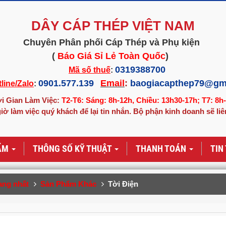
DÂY CÁP THÉP VIỆT NAM
Chuyên Phân phối Cáp Thép và Phụ kiện
(
Báo Giá Sỉ Lẻ Toàn Quốc
)
0319388700
Mã số thuế
:
0901.577.139
Email
:
baogiacapthep79@gm
line/Zalo
:
i Gian Làm Việc:
T2-T6: Sáng: 8h-12h, Chiều: 13h30-17h; T7: 8h
iờ làm việc quý khách để lại tin nhắn. Bộ phận kinh doanh sẽ liê
ẨM
THÔNG SỐ KỸ THUẬT
THANH TOÁN
TIN
ang nhất
Sản Phẩm Khác
Tời Điện