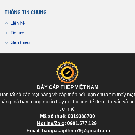
THÔNG TIN CHUNG
Liên hệ
Tin tức
Giới thiệu
DÂY CÁP THÉP VIỆT NAM
Bán tất cả các mặt hàng về cáp thép nếu bạn chưa tìm thấy mặt
hàng mà bạn mong muốn hãy gọi hotline để được tư vấn và hỗ
trợ nhé
Mã số thuế:
0319388700
Hotline/Zalo
:
0901.577.139
Email
:
baogiacapthep79@gmail.com