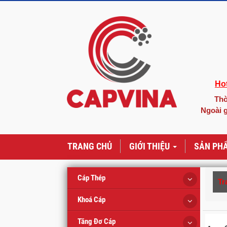
Hot
Thờ
Ngoài g
TRANG CHỦ
GIỚI THIỆU
SẢN PH
Cáp Thép
Tr
Khoá Cáp
Tăng Đơ Cáp