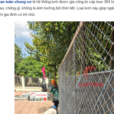
 an toàn chung cư
là hệ thống lưới được gia công từ cáp inox 304 h
ao, chống gỉ, không bị ảnh hưởng bởi thời tiết. Loại lưới này giúp ngă
i gia đình có trẻ nhỏ.