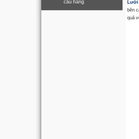
cẩu hàng
Lưới
bền c
quả vớ