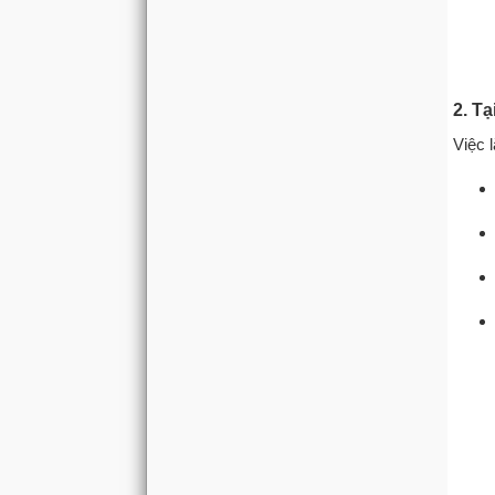
2. T
Việc 