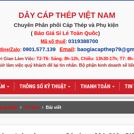
DÂY CÁP THÉP VIỆT NAM
Chuyên Phân phối Cáp Thép và Phụ kiện
(
Báo Giá Sỉ Lẻ Toàn Quốc
)
0319388700
Mã số thuế
:
0901.577.139
Email
:
baogiacapthep79@gm
line/Zalo
:
i Gian Làm Việc:
T2-T6: Sáng: 8h-12h, Chiều: 13h30-17h; T7: 8h
iờ làm việc quý khách để lại tin nhắn. Bộ phận kinh doanh sẽ liê
ẨM
THÔNG SỐ KỸ THUẬT
THANH TOÁN
TIN
ang nhất
Tin tức
Bài viết