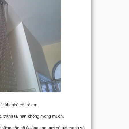
t khi nhà có trẻ em.
, tránh tai nạn không mong muốn.
 những căn hộ ở tầng cao, nơi có gió mạnh và