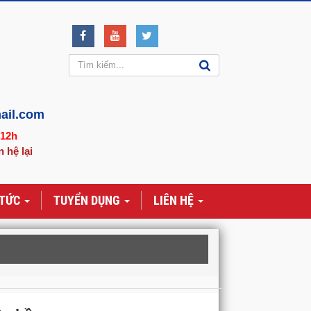
ail.com
-12h
n hệ lại
 TỨC
TUYỂN DỤNG
LIÊN HỆ