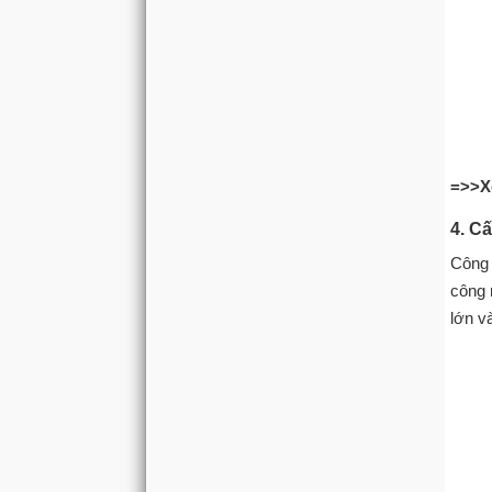
=>>X
4. C
Công 
công 
lớn v