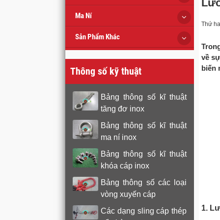
Lướ
Ma Ní
Thứ ha
Sản Phẩm Khác
Trong
về sự
biến 
Thông số kỹ thuật
Bảng thông số kĩ thuật
tăng đơ inox
Bảng thông số kĩ thuật
ma ní inox
Bảng thông số kĩ thuật
khóa cáp inox
Bảng thông số các loại
vòng xuyến cáp
1. L
Các dạng sling cáp thép