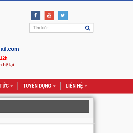
ail.com
-12h
n hệ lại
 TỨC
TUYỂN DỤNG
LIÊN HỆ