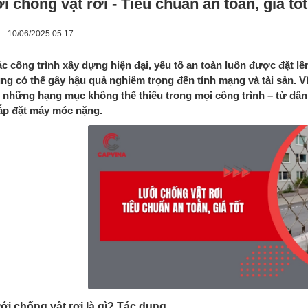
i chống vật rơi - Tiêu chuẩn an toàn, giá tốt
 - 10/06/2025 05:17
ác công trình xây dựng hiện đại, yếu tố an toàn luôn được đặt lê
ng có thể gây hậu quả nghiêm trọng đến tính mạng và tài sản. Vì
 những hạng mục không thể thiếu trong mọi công trình – từ dân
ắp đặt máy móc nặng.
ới chống vật rơi là gì? Tác dụng