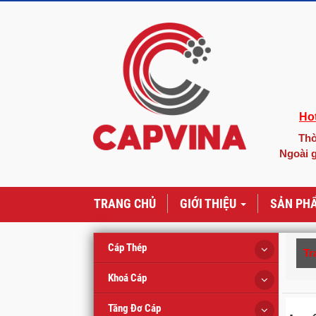
Hot
Thờ
Ngoài g
TRANG CHỦ
GIỚI THIỆU
SẢN PH
Cáp Thép
Tr
Khoá Cáp
Tăng Đơ Cáp