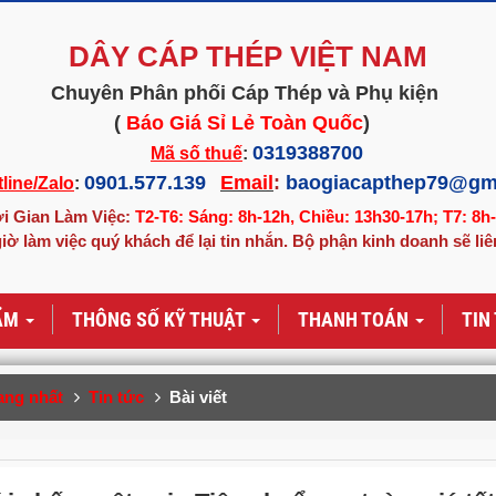
DÂY CÁP THÉP VIỆT NAM
Chuyên Phân phối Cáp Thép và Phụ kiện
(
Báo Giá Sỉ Lẻ Toàn Quốc
)
0319388700
Mã số thuế
:
0901.577.139
Email
:
baogiacapthep79@gm
line/Zalo
:
i Gian Làm Việc:
T2-T6: Sáng: 8h-12h, Chiều: 13h30-17h; T7: 8h
iờ làm việc quý khách để lại tin nhắn. Bộ phận kinh doanh sẽ liê
ẨM
THÔNG SỐ KỸ THUẬT
THANH TOÁN
TIN
ang nhất
Tin tức
Bài viết