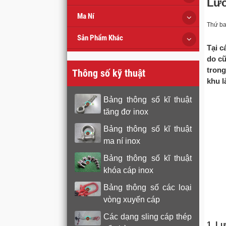
Lướ
Ma Ní
Thứ ba
Sản Phẩm Khác
Tại c
do cũ
trong
Thông số kỹ thuật
khu l
Bảng thông số kĩ thuật
tăng đơ inox
Bảng thông số kĩ thuật
ma ní inox
Bảng thông số kĩ thuật
khóa cáp inox
Bảng thông số các loại
vòng xuyến cáp
Các dạng sling cáp thép
1. Lư