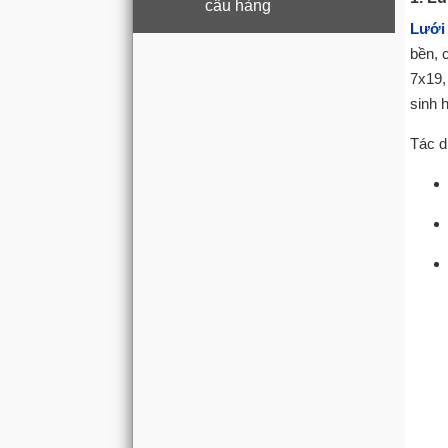
cẩu hàng
Lưới 
bền, 
7x19,
sinh h
Tác d