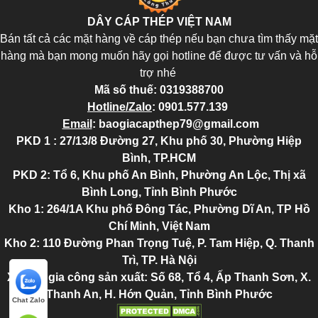
DÂY CÁP THÉP VIỆT NAM
Bán tất cả các mặt hàng về cáp thép nếu bạn chưa tìm thấy mặt
hàng mà bạn mong muốn hãy gọi hotline để được tư vấn và hỗ
trợ nhé
Mã số thuế:
0319388700
Hotline/Zalo
:
0901.577.139
Email
:
baogiacapthep79@gmail.com
PKD 1 : 27/13/8 Đường 27, Khu phố 30, Phường Hiệp
Bình, TP.HCM
PKD 2
: Tổ 6, Khu phố An Bình, Phường An Lộc, Thị xã
Bình Long, Tỉnh Bình Phước
Kho 1: 264/1A Khu phố Đông Tác, Phường Dĩ An, TP Hồ
Chí Minh, Việt Nam
Kho 2
: 110 Đường Phan Trọng Tuệ, P. Tam Hiệp, Q. Thanh
Trì, TP. Hà Nội
Xưởng gia công sản xuất: Số 68, Tổ 4, Ấp Thanh Sơn, X.
Thanh An, H. Hớn Quản, Tỉnh Bình Phước
Chat Zalo