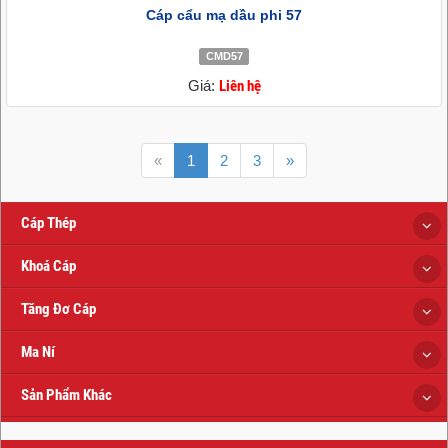
Cáp cẩu mạ dầu phi 57
CMD57
Giá:
Liên hệ
«
1
2
3
»
Cáp Thép
Khoá Cáp
Tăng Đơ Cáp
Ma Ní
Sản Phẩm Khác