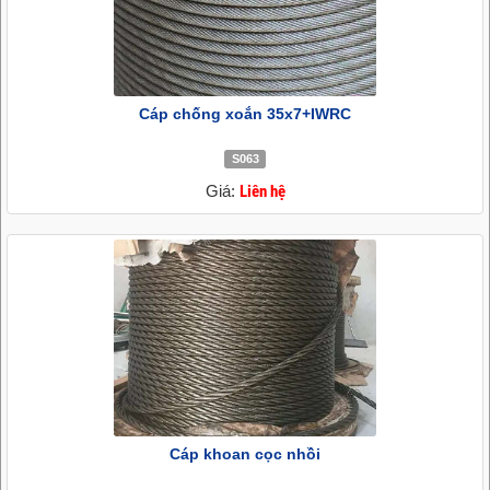
Cáp chống xoắn 35x7+IWRC
S063
Giá:
Liên hệ
Cáp khoan cọc nhồi