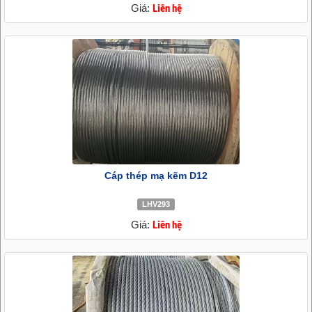
Giá:
Liên hệ
Cáp thép mạ kẽm D12
LHV293
Giá:
Liên hệ