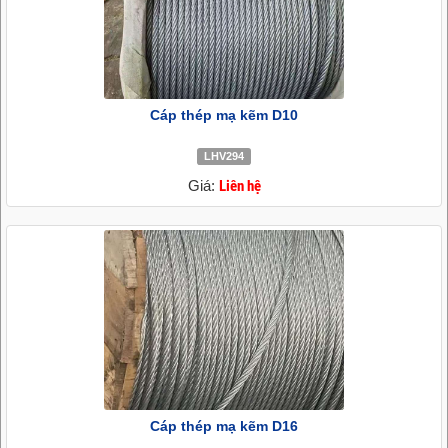
Cáp thép mạ kẽm D10
LHV294
Giá:
Liên hệ
Cáp thép mạ kẽm D16