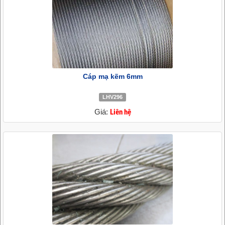
Cáp mạ kẽm 6mm
LHV296
Giá:
Liên hệ