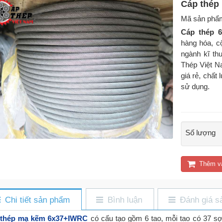
Cáp thép
Mã sản phẩ
Cáp thép 
hàng hóa, c
ngành kĩ t
Thép Việt N
giá rẻ, chất
sử dụng.
Số lượng
Thêm v
Chi tiết sản phẩm
Bình luận
Đánh giá s
 thép mạ kẽm 6x37+IWRC
có cấu tạo gồm 6 tao, mỗi tao có 37 sợ