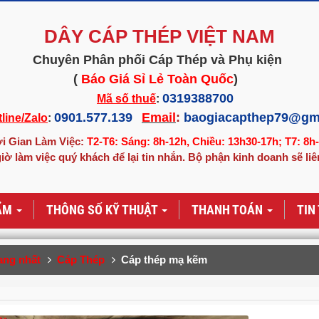
DÂY CÁP THÉP VIỆT NAM
Chuyên Phân phối Cáp Thép và Phụ kiện
(
Báo Giá Sỉ Lẻ Toàn Quốc
)
0319388700
Mã số thuế
:
0901.577.139
Email
:
baogiacapthep79@gm
line/Zalo
:
i Gian Làm Việc:
T2-T6: Sáng: 8h-12h, Chiều: 13h30-17h; T7: 8h
iờ làm việc quý khách để lại tin nhắn. Bộ phận kinh doanh sẽ liê
ẨM
THÔNG SỐ KỸ THUẬT
THANH TOÁN
TIN
ang nhất
Cáp Thép
Cáp thép mạ kẽm