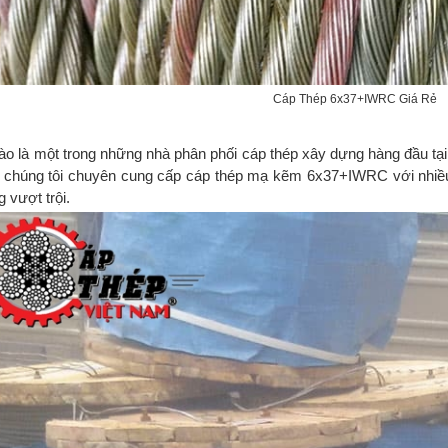
Cáp Thép 6x37+IWRC Giá Rẻ
ào là một trong những nhà phân phối cáp thép xây dựng hàng đầu tạ
m
chúng tôi chuyên cung cấp cáp thép mạ kẽm 6x37+IWRC với nhiều 
g vượt trội.