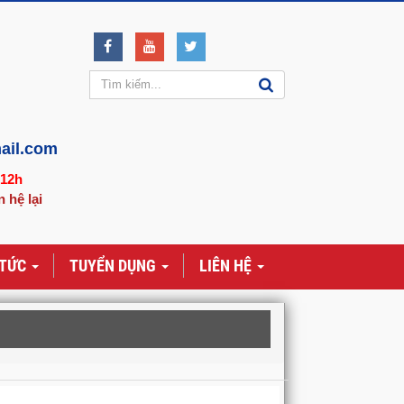
ail.com
-12h
n hệ lại
 TỨC
TUYỂN DỤNG
LIÊN HỆ