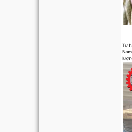
Tự h
Na
lượn