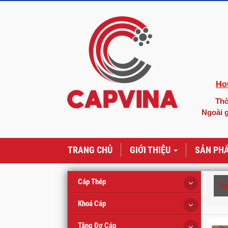
Hot
Thờ
Ngoài g
TRANG CHỦ
GIỚI THIỆU
SẢN PH
Cáp Thép
Tr
Khoá Cáp
Tăng Đơ Cáp