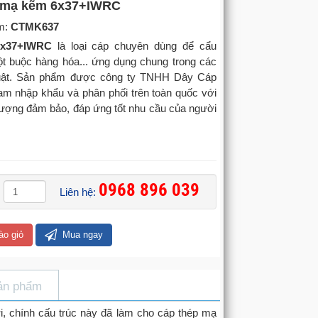
 mạ kẽm 6x37+IWRC
m:
CTMK637
6x37+IWRC
là loại cáp chuyên dùng để cẩu
ột buộc hàng hóa... ứng dụng chung trong các
huật. Sản phẩm được công ty TNHH Dây Cáp
am nhập khẩu và phân phối trên toàn quốc với
 lượng đảm bảo, đáp ứng tốt nhu cầu của người
0968 896 039
Liên hệ:
ào giỏ
Mua ngay
ản phẩm
i, chính cấu trúc này đã làm cho cáp thép mạ