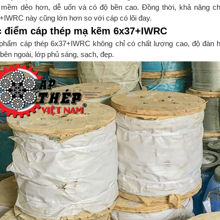
mềm dẻo hơn, dễ uốn và có độ bền cao. Đồng thời, khả năng c
+IWRC này cũng lớn hơn so với cáp có lõi đay.
c điểm
cáp thép mạ kẽm
6x37+IWRC
phẩm cáp thép 6x37+IWRC không chỉ có chất lượng cao, độ đàn h
bên ngoài, lớp phủ sáng, sạch, đẹp.