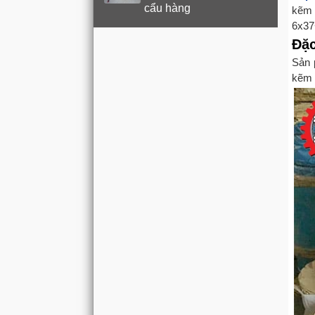
cẩu hàng
kẽm 
6x37
Đặ
Sản 
kẽm 