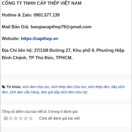
CÔNG TY TNHH CÁP THÉP VIỆT NAM
Hotline & Zalo: 0901.577.139
Mail Báo Giá: baogiacapthep79@gmail.com
Website:
https://capthep.vn
Địa Chỉ liên hệ: 27/13/8 Đường 27, Khu phố 9, Phường Hiệp
Bình Chánh, TP Thủ Đức, TPHCM.
Từ khóa:
xích đen chịu lực
,
xích thép đen chịu lực
,
xích thép đen
,
dây xích
đen
,
xích đen cẩu hàng
,
đơn giá dây xích đen chịu lực
Tổng số điểm của bài viết là: 0 trong 0 đánh giá
Click để đánh giá bài viết