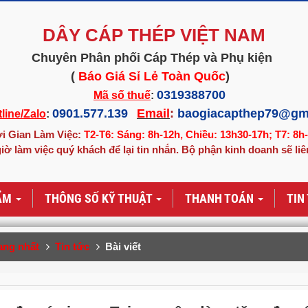
DÂY CÁP THÉP VIỆT NAM
Chuyên Phân phối Cáp Thép và Phụ kiện
(
Báo Giá Sỉ Lẻ Toàn Quốc
)
0319388700
Mã số thuế
:
0901.577.139
Email
:
baogiacapthep79@gm
line/Zalo
:
i Gian Làm Việc:
T2-T6: Sáng: 8h-12h, Chiều: 13h30-17h; T7: 8h
iờ làm việc quý khách để lại tin nhắn. Bộ phận kinh doanh sẽ liê
ẨM
THÔNG SỐ KỸ THUẬT
THANH TOÁN
TIN
ang nhất
Tin tức
Bài viết