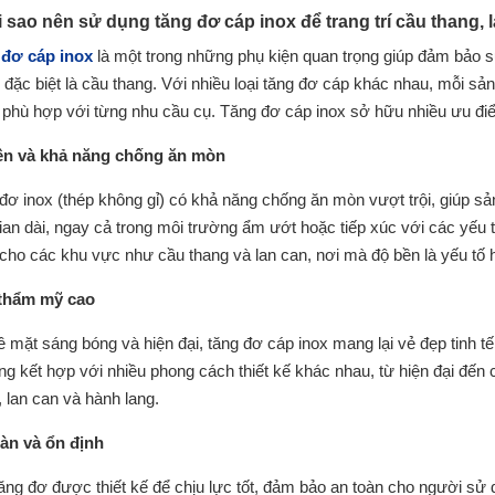
i sao nên sử dụng tăng đơ cáp inox để trang trí cầu thang, 
 đơ cáp inox
là một trong những phụ kiện quan trọng giúp đảm bảo s
 đặc biệt là cầu thang. Với nhiều loại tăng đơ cáp khác nhau, mỗi 
, phù hợp với từng nhu cầu cụ. Tăng đơ cáp inox sở hữu nhiều ưu đ
ền và khả năng chống ăn mòn
đơ inox (thép không gỉ) có khả năng chống ăn mòn vượt trội, giúp s
gian dài, ngay cả trong môi trường ẩm ướt hoặc tiếp xúc với các yếu tố
 cho các khu vực như cầu thang và lan can, nơi mà độ bền là yếu tố 
 thẩm mỹ cao
ề mặt sáng bóng và hiện đại, tăng đơ cáp inox mang lại vẻ đẹp tinh 
ng kết hợp với nhiều phong cách thiết kế khác nhau, từ hiện đại đến 
, lan can và hành lang.
àn và ổn định
ăng đơ được thiết kế để chịu lực tốt, đảm bảo an toàn cho người sử 