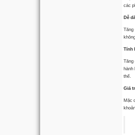
các p
Dễ dà
Tăng 
không
Tính 
Tăng 
hành 
thể.
Giá tr
Mặc d
khoản 