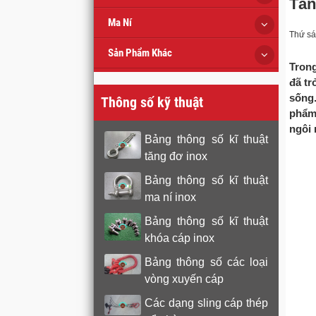
Tăn
Ma Ní
Thứ sá
Sản Phẩm Khác
Trong
đã tr
sống.
Thông số kỹ thuật
phẩm 
ngôi 
Bảng thông số kĩ thuật
tăng đơ inox
Bảng thông số kĩ thuật
ma ní inox
Bảng thông số kĩ thuật
khóa cáp inox
Bảng thông số các loại
vòng xuyến cáp
Các dạng sling cáp thép