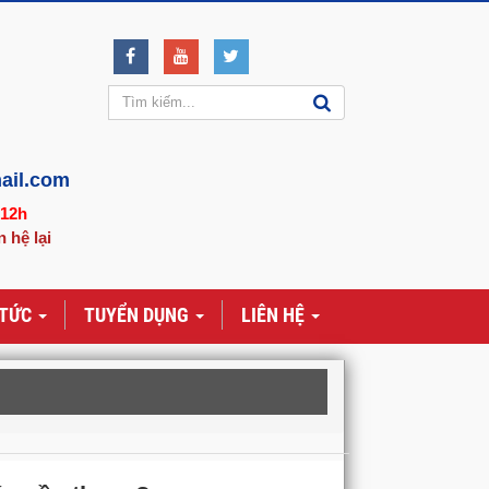
ail.com
-12h
n hệ lại
 TỨC
TUYỂN DỤNG
LIÊN HỆ