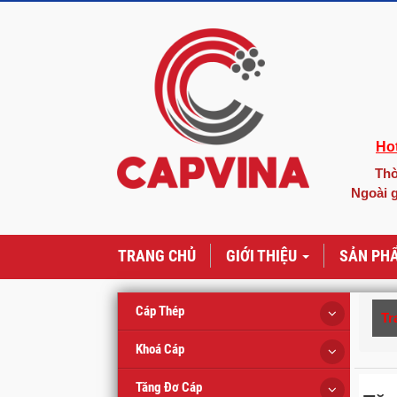
Hot
Thờ
Ngoài g
TRANG CHỦ
GIỚI THIỆU
SẢN PH
Cáp Thép
Tr
Khoá Cáp
Tăng Đơ Cáp