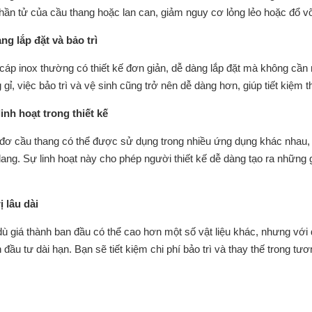
hần tử của cầu thang hoặc lan can, giảm nguy cơ lỏng lẻo hoặc đổ vỡ,
ng lắp đặt và bảo trì
cáp inox thường có thiết kế đơn giản, dễ dàng lắp đặt mà không cần 
 gỉ, việc bảo trì và vệ sinh cũng trở nên dễ dàng hơn, giúp tiết kiệm
linh hoạt trong thiết kế
đơ cầu thang có thể được sử dụng trong nhiều ứng dụng khác nhau, 
lang. Sự linh hoạt này cho phép người thiết kế dễ dàng tạo ra những 
ị lâu dài
ù giá thành ban đầu có thể cao hơn một số vật liệu khác, nhưng với
đầu tư dài hạn. Bạn sẽ tiết kiệm chi phí bảo trì và thay thế trong tương