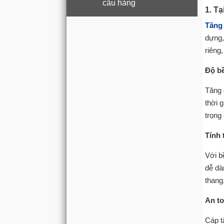
cẩu hàng
1. Tạ
Tăng
dựng,
riêng
Độ b
Tăng 
thời 
trọng
Tính
Với b
dễ dà
thang
An to
Cáp t