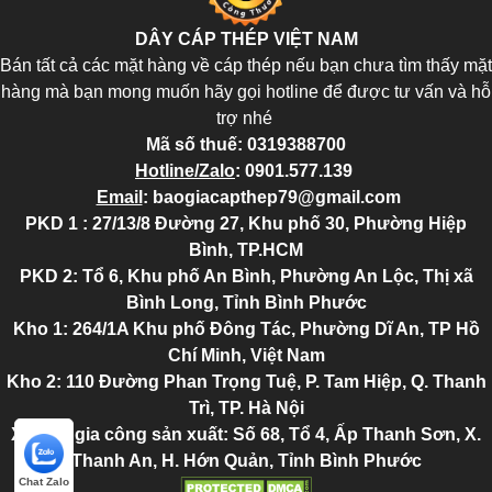
DÂY CÁP THÉP VIỆT NAM
Bán tất cả các mặt hàng về cáp thép nếu bạn chưa tìm thấy mặt
hàng mà bạn mong muốn hãy gọi hotline để được tư vấn và hỗ
trợ nhé
Mã số thuế:
0319388700
Hotline/Zalo
:
0901.577.139
Email
:
baogiacapthep79@gmail.com
PKD 1 : 27/13/8 Đường 27, Khu phố 30, Phường Hiệp
Bình, TP.HCM
PKD 2
: Tổ 6, Khu phố An Bình, Phường An Lộc, Thị xã
Bình Long, Tỉnh Bình Phước
Kho 1: 264/1A Khu phố Đông Tác, Phường Dĩ An, TP Hồ
Chí Minh, Việt Nam
Kho 2
: 110 Đường Phan Trọng Tuệ, P. Tam Hiệp, Q. Thanh
Trì, TP. Hà Nội
Xưởng gia công sản xuất: Số 68, Tổ 4, Ấp Thanh Sơn, X.
Thanh An, H. Hớn Quản, Tỉnh Bình Phước
Chat Zalo