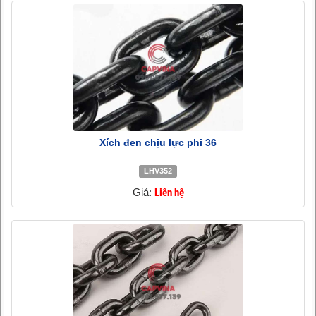
Xích đen chịu lực phi 36
LHV352
Giá:
Liên hệ