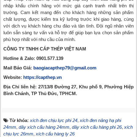
nhập khẩu chính hãng với mức giá cạnh tranh nhất trên thị
trường. Cam kết mang đến cho khách hàng những sản phẩm
chất lượng, được kiểm tra kỹ lưỡng trước khi giao hàng, cùng
với dịch vụ khách hàng chu đáo và tận tình. Đội ngũ nhân viên
luôn sẵn sàng tư vấn và hỗ trợ để giúp bạn lựa chọn sản phẩm
phù hợp nhất với nhu cầu của mình.
CÔNG TY TNHH CÁP THÉP VIỆT NAM
Hotline & Zalo: 0901.577.139
Mail Báo Giá:
baogiacapthep79@gmail.com
Website:
https://capthep.vn
Địa Chỉ liên hệ: 27/13/8 Đường 27, Khu phố 9, Phường Hiệp
Bình Chánh, TP Thủ Đức, TPHCM.
Từ khóa:
xích đen chịu lực phi 24
,
xích đen nâng hạ phi
24mm
,
dây xích cẩu hàng 24mm
,
dây xích cẩu hàng phi 26
,
xích
chịu lực 26mm
,
xích cẩu hàng ly 26