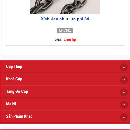
Xích đen chịu lực phi 34
LHV351
Giá:
Liên hệ
Cáp Thép
Khoá Cáp
Tăng Đơ Cáp
Ma Ní
Sản Phẩm Khác