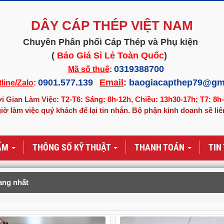
DÂY CÁP THÉP VIỆT NAM
Chuyên Phân phối Cáp Thép và Phụ kiện
(
Báo Giá Sỉ Lẻ Toàn Quốc
)
0319388700
Mã số thuế
:
0901.577.139
Email
:
baogiacapthep79@gm
line/Zalo
:
i Gian Làm Việc:
T2-T6: Sáng: 8h-12h, Chiều: 13h30-17h; T7: 8h
iờ làm việc quý khách để lại tin nhắn. Bộ phận kinh doanh sẽ liê
ẨM
THÔNG SỐ KỸ THUẬT
THANH TOÁN
TIN
ang nhất