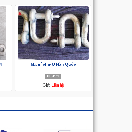
04
Ma ní chữ U Hàn Quốc
BLH103
Giá:
Liên hệ