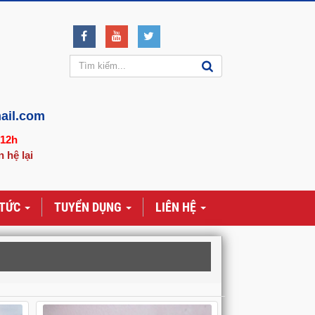
ail.com
-12h
n hệ lại
 TỨC
TUYỂN DỤNG
LIÊN HỆ