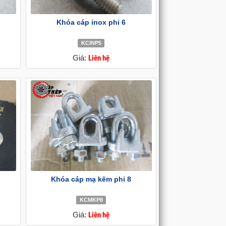
Khóa cáp inox phi 6
KCINP5
Giá:
Liên hệ
Khóa cáp mạ kẽm phi 8
KCMKP8
Giá:
Liên hệ