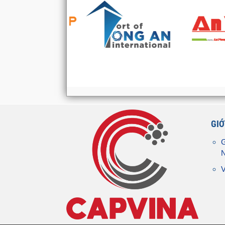
GIỚ
G
V