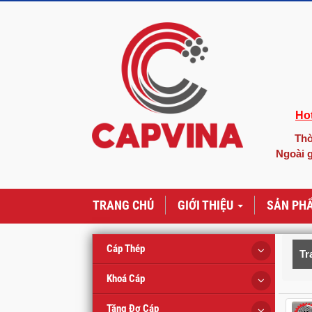
Hot
Thờ
Ngoài g
TRANG CHỦ
GIỚI THIỆU
SẢN PH
Cáp Thép
Tr
Khoá Cáp
Tăng Đơ Cáp