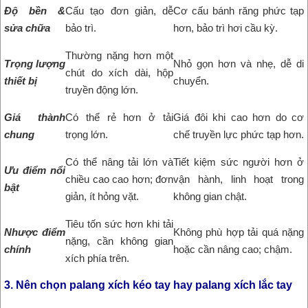
Độ bền &
Cấu tạo đơn giản, dễ
Cơ cấu bánh răng phức tạp
sửa chữa
bảo trì.
hơn, bảo trì hơi cầu kỳ.
Thường nặng hơn một
Trọng lượng
Nhỏ gọn hơn và nhẹ, dễ di
chút do xích dài, hộp
thiết bị
chuyển.
truyền động lớn.
Giá thành
Có thể rẻ hơn ở tải
Giá đôi khi cao hơn do cơ
chung
trọng lớn.
chế truyền lực phức tạp hơn.
Có thể nâng tải lớn và
Tiết kiệm sức người hơn ở
Ưu điểm nổi
chiều cao cao hơn; đơn
vận hành, linh hoạt trong
bật
giản, ít hỏng vặt.
không gian chật.
Tiêu tốn sức hơn khi tải
Nhược điểm
Không phù hợp tải quá nặng
nặng, cần không gian
chính
hoặc cần nâng cao; chậm.
xích phía trên.
3. Nên chọn palang xích kéo tay hay palang xích lắc tay