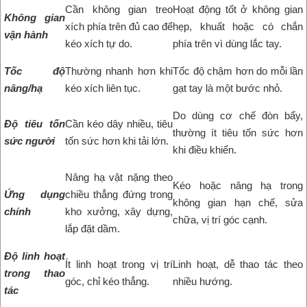
Cần không gian treo
Hoạt động tốt ở không gian
Không gian
xích phía trên đủ cao để
hẹp, khuất hoặc có chắn
vận hành
kéo xích tự do.
phía trên vì dùng lắc tay.
Tốc độ
Thường nhanh hơn khi
Tốc độ chậm hơn do mỗi lần
nâng/hạ
kéo xích liên tục.
gạt tay là một bước nhỏ.
Do dùng cơ chế đòn bẩy,
Độ tiêu tốn
Cần kéo dây nhiều, tiêu
thường ít tiêu tốn sức hơn
sức người
tốn sức hơn khi tải lớn.
khi điều khiển.
Nâng hạ vật nặng theo
Kéo hoặc nâng hạ trong
Ứng dụng
chiều thẳng đứng trong
không gian hạn chế, sửa
chính
kho xưởng, xây dựng,
chữa, vị trí góc cạnh.
lắp đặt dầm.
Độ linh hoạt
Ít linh hoạt trong vị trí
Linh hoạt, dễ thao tác theo
trong thao
góc, chỉ kéo thẳng.
nhiều hướng.
tác