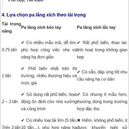
Phù Hợp, Tiết Kiệm
4. Lựa chọn pa lăng xích theo tải trọng
Tải trọng
Pa lăng xích kéo tay
Pa lăng xích lắc tay
nâng
✔ Có nhiều mẫu mã, dễ tìm,
✔ Rất phổ biến, thao tác
0.75 tấn
phù hợp công việc nhẹ và
linh hoạt trong không gian
nâng hạ đơn giản
hẹp
✔ Phổ biến nhất trên thị
✔ Có sẵn, đáp ứng tốt nhu
1 tấn
trường, nhiều thương hiệu và
cầu nâng hạ cơ bản
mức giá
✔ Sử dụng rất phổ biến, hoạt
✔ Có nhưng ít mẫu hơn,
2 – 3 tấn
động ổn định cho nhà xưởng
thường dùng trong trường
và công trình
hợp đặc thù
✔ Có nhiều loại tải lớn (5 tấn,
✖ Hiếm, không phổ biến, ít
Trên 3 tấn
10 tấn…), phù hợp nâng hạ
được khuyến nghị sử