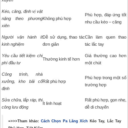
Kéo, căng, định vị vật
Phù hợp, đáp ứng tốt
nặng theo phương
Không phù hợp
nhu cầu kéo – căng
xiên
Người vận hành ít
Dễ sử dụng, thao tác
Cần làm quen thao
kinh nghiệm
đơn giản
tác lắc tay
Yêu cầu tiết kiệm chi
Giá thường cao hơn
Thường kinh tế hơn
phí đầu tư
một chút
Công trình, nhà
Phù hợp trong một số
xưởng, kho bãi cố
Rất phù hợp
trường hợp
định
Sửa chữa, lắp ráp, thi
Rất phù hợp, gọn nhẹ,
Ít linh hoạt
công lưu động
dễ di chuyển
=>>>Tham khảo:
Cách Chọn Pa Lăng Xích
Kéo Tay, Lắc Tay