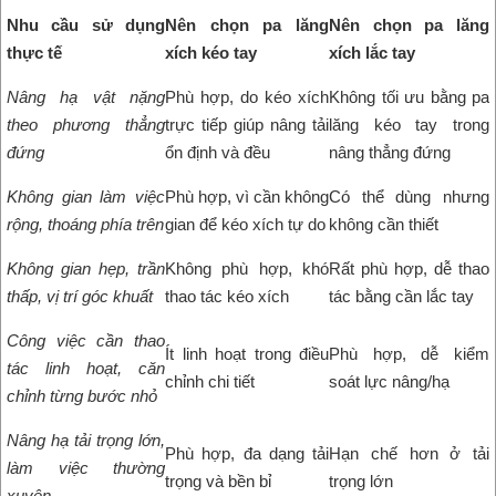
Nhu cầu sử dụng
Nên chọn pa lăng
Nên chọn pa lăng
thực tế
xích kéo tay
xích lắc tay
Nâng hạ vật nặng
Phù hợp, do kéo xích
Không tối ưu bằng pa
theo phương thẳng
trực tiếp giúp nâng tải
lăng kéo tay trong
đứng
ổn định và đều
nâng thẳng đứng
Không gian làm việc
Phù hợp, vì cần không
Có thể dùng nhưng
rộng, thoáng phía trên
gian để kéo xích tự do
không cần thiết
Không gian hẹp, trần
Không phù hợp, khó
Rất phù hợp, dễ thao
thấp, vị trí góc khuất
thao tác kéo xích
tác bằng cần lắc tay
Công việc cần thao
Ít linh hoạt trong điều
Phù hợp, dễ kiểm
tác linh hoạt, căn
chỉnh chi tiết
soát lực nâng/hạ
chỉnh từng bước nhỏ
Nâng hạ tải trọng lớn,
Phù hợp, đa dạng tải
Hạn chế hơn ở tải
làm việc thường
trọng và bền bỉ
trọng lớn
xuyên