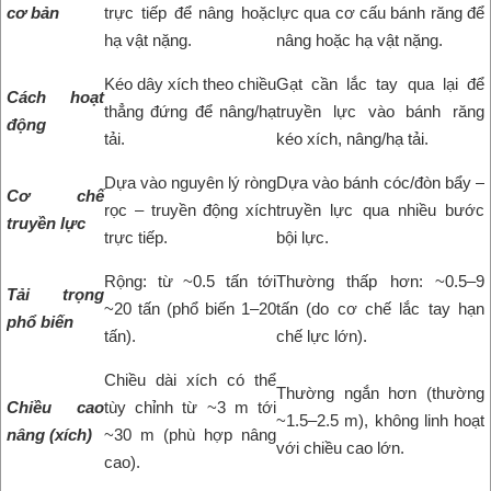
cơ bản
trực tiếp để nâng hoặc
lực qua cơ cấu bánh răng để
hạ vật nặng.
nâng hoặc hạ vật nặng.
Kéo dây xích theo chiều
Gạt cần lắc tay qua lại để
Cách hoạt
thẳng đứng để nâng/hạ
truyền lực vào bánh răng
động
tải.
kéo xích, nâng/hạ tải.
Dựa vào nguyên lý ròng
Dựa vào bánh cóc/đòn bẩy –
Cơ chế
rọc – truyền động xích
truyền lực qua nhiều bước
truyền lực
trực tiếp.
bội lực.
Rộng: từ ~0.5 tấn tới
Thường thấp hơn: ~0.5–9
Tải trọng
~20 tấn (phổ biến 1–20
tấn (do cơ chế lắc tay hạn
phổ biến
tấn).
chế lực lớn).
Chiều dài xích có thể
Thường ngắn hơn (thường
Chiều cao
tùy chỉnh từ ~3 m tới
~1.5–2.5 m), không linh hoạt
nâng (xích)
~30 m (phù hợp nâng
với chiều cao lớn.
cao).