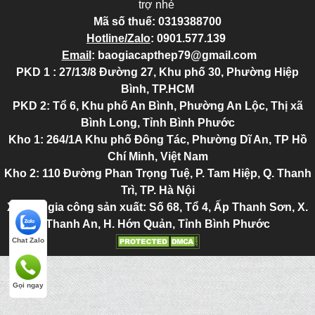
trợ nhé
Mã số thuế:
0319388700
Hotline/Zalo
:
0901.577.139
Email
:
baogiacapthep79@gmail.com
PKD 1 : 27/13/8 Đường 27, Khu phố 30, Phường Hiệp
Bình, TP.HCM
PKD 2
: Tổ 6, Khu phố An Bình, Phường An Lộc, Thị xã
Bình Long, Tỉnh Bình Phước
Kho 1: 264/1A Khu phố Đông Tác, Phường Dĩ An, TP Hồ
Chí Minh, Việt Nam
Kho 2
: 110 Đường Phan Trọng Tuệ, P. Tam Hiệp, Q. Thanh
Trì, TP. Hà Nội
Xưởng gia công sản xuất: Số 68, Tổ 4, Ấp Thanh Sơn, X.
Thanh An, H. Hớn Quản, Tỉnh Bình Phước
Chat Zalo
Gọi ngay