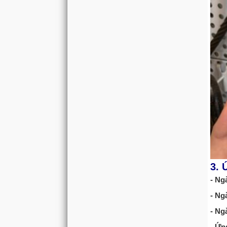
3. 
- Ng
- Ng
- Ng
- Ứn