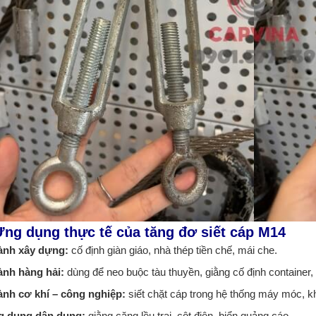
Ứng dụng thực tế của tăng đơ siết cáp M14
ành xây dựng:
cố định giàn giáo, nhà thép tiền chế, mái che.
ành hàng hải:
dùng để neo buộc tàu thuyền, giằng cố định container,
ành cơ khí – công nghiệp:
siết chặt cáp trong hệ thống máy móc, 
g dụng dân dụng:
giằng căng lều trại, cột điện, biển quảng cáo.