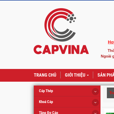
Hot
Thờ
Ngoài g
TRANG CHỦ
GIỚI THIỆU
SẢN PH
Cáp Thép
Tr
Khoá Cáp
Tăng Đơ Cáp