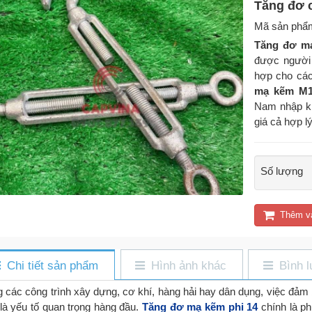
Tăng đơ 
Mã sản phẩ
Tăng đơ m
được người 
hợp cho các
mạ kẽm M
Nam nhập kh
giá cả hợp l
Số lượng
Thêm v
Chi tiết sản phẩm
Hình ảnh khác
Bình l
g các công trình xây dựng, cơ khí, hàng hải hay dân dụng, việc đảm
 là yếu tố quan trọng hàng đầu.
Tăng đơ mạ kẽm phi 14
chính là ph