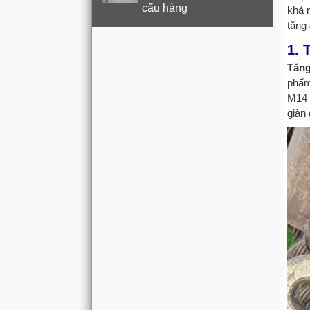
cẩu hàng
khả 
tăng
1. 
Tăn
phẩm
M14 
giàn