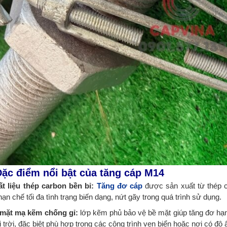
Đặc điểm nổi bật của tăng cáp M14
ất liệu thép carbon bền bỉ:
Tăng đơ cáp
được sản xuất từ thép c
hạn chế tối đa tình trạng biến dạng, nứt gãy trong quá trình sử dụng.
 mặt mạ kẽm chống gỉ:
lớp kẽm phủ bảo vệ bề mặt giúp tăng đơ hạn 
 trời, đặc biệt phù hợp trong các công trình ven biển hoặc nơi có độ