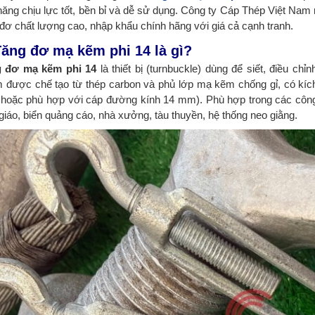
năng chịu lực tốt, bền bỉ và dễ sử dụng. Công ty Cáp Thép Việt N
 đơ chất lượng cao, nhập khẩu chính hãng với giá cả cạnh tranh.
Tăng đơ mạ kẽm phi 14 là gì?
g đơ mạ kẽm phi 14
là thiết bị (turnbuckle) dùng để siết, điều c
 được chế tạo từ thép carbon và phủ lớp mạ kẽm chống gỉ, có kích
hoặc phù hợp với cáp đường kính 14 mm). Phù hợp trong các công
 giáo, biển quảng cáo, nhà xưởng, tàu thuyền, hệ thống neo giằng.