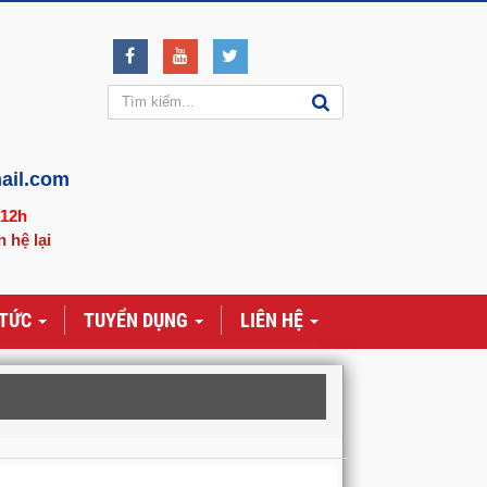
ail.com
-12h
n hệ lại
 TỨC
TUYỂN DỤNG
LIÊN HỆ