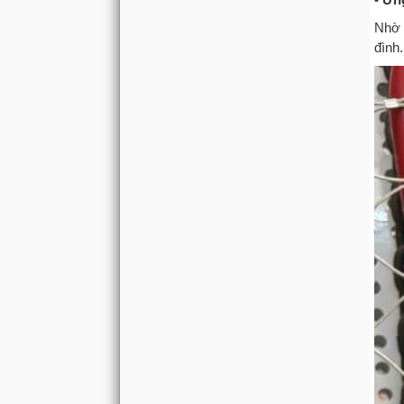
Nhờ 
đình.