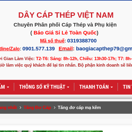
DÂY CÁP THÉP VIỆT NAM
Chuyên Phân phối Cáp Thép và Phụ kiện
(
Báo Giá Sỉ Lẻ Toàn Quốc
)
0319388700
Mã số thuế
:
0901.577.139
Email
:
baogiacapthep79@gm
line/Zalo
:
i Gian Làm Việc:
T2-T6: Sáng: 8h-12h, Chiều: 13h30-17h; T7: 8h
iờ làm việc quý khách để lại tin nhắn. Bộ phận kinh doanh sẽ liê
ẨM
THÔNG SỐ KỸ THUẬT
THANH TOÁN
TIN
ang nhất
Tăng Đơ Cáp
Tăng đơ cáp mạ kẽm