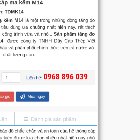
cáp mạ kẽm M14
m:
TDMK14
ạ kẽm M14
là một trong những dòng tăng đơ
tiêu dùng ưa chuộng nhất hiện nay, rất thích
 công trình vừa và nhỏ...
Sản phẩm tăng đơ
14
được công ty TNHH Dây Cáp Thép Việt
ẩu và phân phối chính thức trên cả nước với
ý, chất lượng cao.
0968 896 039
Liên hệ:
ào giỏ
Mua ngay
uận
Đánh giá sản phẩm
 bảo độ chắc chắn và an toàn của hệ thống cáp
ụ kiện được lựa chọn nhiều nhất hiện nay nhờ