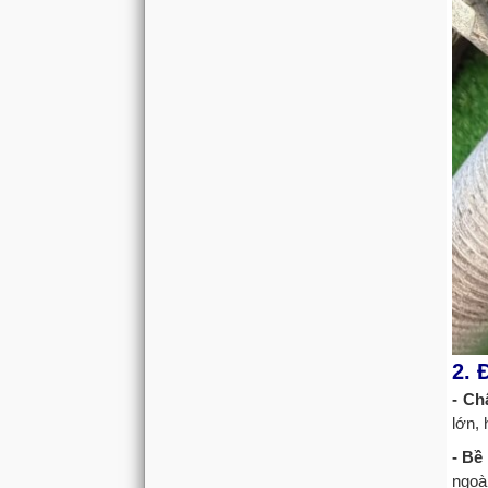
2. 
- Ch
lớn, 
- Bề
ngoài