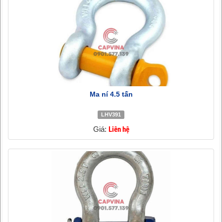
Ma ní 4.5 tấn
LHV391
Giá:
Liên hệ