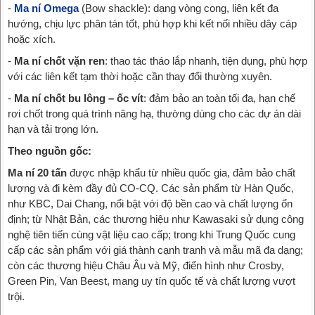
-
Ma ní Omega
(Bow shackle): dạng vòng cong, liên kết đa
hướng, chịu lực phân tán tốt, phù hợp khi kết nối nhiều dây cáp
hoặc xích.
-
Ma ní chốt vặn ren
: thao tác tháo lắp nhanh, tiện dụng, phù hợp
với các liên kết tạm thời hoặc cần thay đổi thường xuyên.
-
Ma ní chốt bu lông – ốc vít
: đảm bảo an toàn tối đa, hạn chế
rơi chốt trong quá trình nâng hạ, thường dùng cho các dự án dài
hạn và tải trọng lớn.
Theo nguồn gốc:
Ma ní 20 tấn
được nhập khẩu từ nhiều quốc gia, đảm bảo chất
lượng và đi kèm đầy đủ CO-CQ. Các sản phẩm từ Hàn Quốc,
như KBC, Dai Chang, nổi bật với độ bền cao và chất lượng ổn
định; từ Nhật Bản, các thương hiệu như Kawasaki sử dụng công
nghệ tiên tiến cùng vật liệu cao cấp; trong khi Trung Quốc cung
cấp các sản phẩm với giá thành cạnh tranh và mẫu mã đa dạng;
còn các thương hiệu Châu Âu và Mỹ, điển hình như Crosby,
Green Pin, Van Beest, mang uy tín quốc tế và chất lượng vượt
trội.