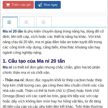
Thêm vào giỏ
Mua ngay
Ma ní 20 tấn
là phụ kiện chuyên dụng trong nâng hạ, dùng để cố
định, liên kết cáp, xích hoặc các thiết bị nâng hạ khác. Với khả
năng chịu tải 20 tấn, ma ní giúp đảm bảo an toàn tuyệt đối trong
các công trình xây dựng, cảng biển, khai thác khoáng sản hay
ngành công nghiệp nặng.
1. Cấu tạo của Ma ní 20 tấn
Ma ní
có thiết kế đơn giản nhưng chắc chắn, gồm hai bộ phận
chính: thân ma ní và chốt vặn.
- Thân ma ní:
được đúc nguyên khối từ thép cacbon hoặc thép
hợp kim chất lượng cao, gia công theo tiêu chuẩn chính xác của
nhà sản xuất. Thân có thể là hình chữ U (Dee) hoặc hình chữ
Omega (Bow) với các cạnh bo tròn, giúp khi tiếp xúc với cáp
hoặc dây xích không làm mòn hay hư hỏng vật liệu, từ đó tăng
độ bền của cáp và các phụ kiện liên kết khác. Trên thân thường