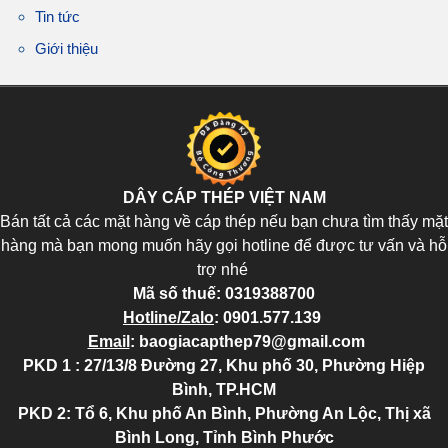
Tin tức
Giới thiệu
DÂY CÁP THÉP VIỆT NAM
Bán tất cả các mặt hàng về cáp thép nếu bạn chưa tìm thấy mặt
hàng mà bạn mong muốn hãy gọi hotline để được tư vấn và hỗ
trợ nhé
Mã số thuế:
0319388700
Hotline/Zalo
:
0901.577.139
Email
:
baogiacapthep79@gmail.com
PKD 1 : 27/13/8 Đường 27, Khu phố 30, Phường Hiệp
Bình, TP.HCM
PKD 2
: Tổ 6, Khu phố An Bình, Phường An Lộc, Thị xã
Bình Long, Tỉnh Bình Phước