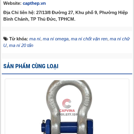
Website:
capthep.vn
Địa Chỉ liên hệ: 27/13/8 Đường 27, Khu phố 9, Phường Hiệp
Bình Chánh, TP Thủ Đức, TPHCM.
Từ khóa:
ma ní
,
ma ní omega
,
ma ní chốt vặn ren
,
ma ní chữ
U
,
ma ní 20 tấn
SẢN PHẨM CÙNG LOẠI