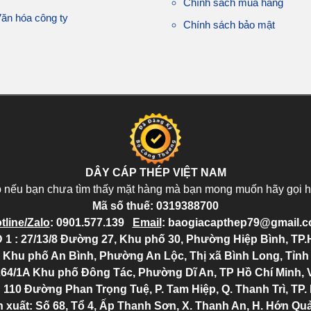
Chính sách mua hàng
ăn hóa công ty
Chính sách bảo mật
DÂY CÁP THÉP VIỆT NAM
p nếu bạn chưa tìm thấy mặt hàng mà bạn mong muốn hãy gọi h
Mã số thuế:
0319388700
tline/Zalo
:
0901.577.139
Email
:
baogiacapthep79@gmail.
 1 : 27/13/8 Đường 27, Khu phố 30, Phường Hiệp Bình, TP
6, Khu phố An Bình, Phường An Lộc, Thị xã Bình Long, Tỉn
264/1A Khu phố Đông Tác, Phường Dĩ An, TP Hồ Chí Minh, 
: 110 Đường Phan Trọng Tuệ, P. Tam Hiệp, Q. Thanh Trì, TP.
 xuất: Số 68, Tổ 4, Ấp Thanh Sơn, X. Thanh An, H. Hớn Qu