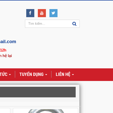
ail.com
-12h
n hệ lại
 TỨC
TUYỂN DỤNG
LIÊN HỆ