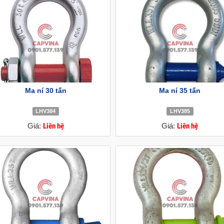
Ma ní 30 tấn
Ma ní 35 tấn
LHV384
LHV385
Giá:
Liên hệ
Giá:
Liên hệ