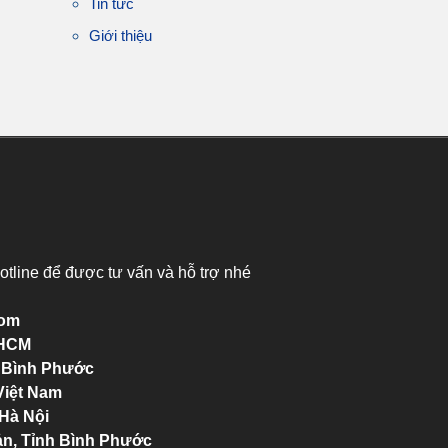
Tin tức
Giới thiệu
otline để được tư vấn và hỗ trợ nhé
com
.HCM
h Bình Phước
Việt Nam
 Hà Nội
ản, Tỉnh Bình Phước