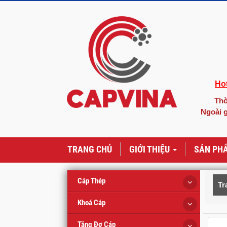
Hot
Thờ
Ngoài g
TRANG CHỦ
GIỚI THIỆU
SẢN PH
Cáp Thép
Tr
Khoá Cáp
Tăng Đơ Cáp