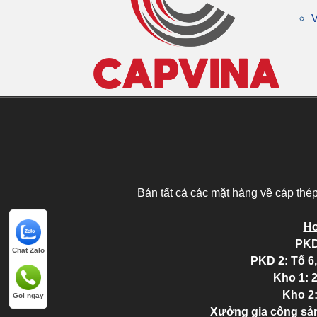
V
Bán tất cả các mặt hàng về cáp thé
Ho
PKD
Chat Zalo
PKD 2
: Tổ 
Kho 1: 
Kho 2
Gọi ngay
Xưởng gia công sản