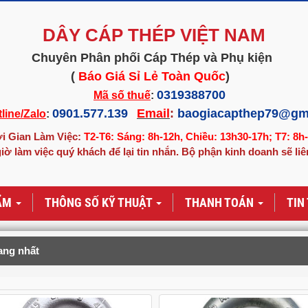
DÂY CÁP THÉP VIỆT NAM
Chuyên Phân phối Cáp Thép và Phụ kiện
(
Báo Giá Sỉ Lẻ Toàn Quốc
)
0319388700
Mã số thuế
:
0901.577.139
Email
:
baogiacapthep79@gm
line/Zalo
:
i Gian Làm Việc:
T2-T6: Sáng: 8h-12h, Chiều: 13h30-17h; T7: 8h
iờ làm việc quý khách để lại tin nhắn. Bộ phận kinh doanh sẽ liê
ẨM
THÔNG SỐ KỸ THUẬT
THANH TOÁN
TIN
ang nhất