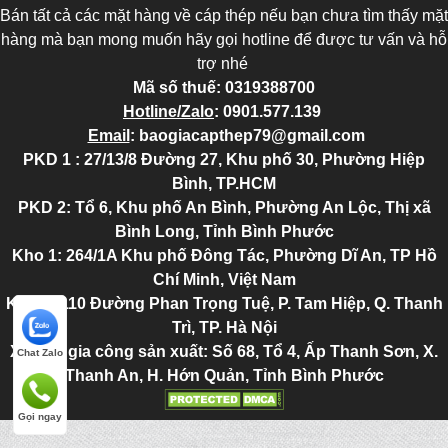
Bán tất cả các mặt hàng về cáp thép nếu bạn chưa tìm thấy mặt
hàng mà bạn mong muốn hãy gọi hotline để được tư vấn và hỗ
trợ nhé
Mã số thuế:
0319388700
Hotline/Zalo
:
0901.577.139
Email
:
baogiacapthep79@gmail.com
PKD 1 : 27/13/8 Đường 27, Khu phố 30, Phường Hiệp
Bình, TP.HCM
PKD 2
: Tổ 6, Khu phố An Bình, Phường An Lộc, Thị xã
Bình Long, Tỉnh Bình Phước
Kho 1: 264/1A Khu phố Đông Tác, Phường Dĩ An, TP Hồ
Chí Minh, Việt Nam
Kho 2
: 110 Đường Phan Trọng Tuệ, P. Tam Hiệp, Q. Thanh
Trì, TP. Hà Nội
Xưởng gia công sản xuất: Số 68, Tổ 4, Ấp Thanh Sơn, X.
Chat Zalo
Thanh An, H. Hớn Quản, Tỉnh Bình Phước
Gọi ngay