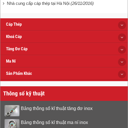
Nhà cung cấp cáp thép tại Hà Nội
(26/11/2016)
Cáp Thép
Khoá Cáp
Tăng Đơ Cáp
Ma Ní
Sản Phẩm Khác
Thông số kỹ thuật
Bảng thông số kĩ thuật tăng đơ inox
Bảng thông số kĩ thuật ma ní inox