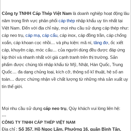
Công ty TNHH Cáp Thép Việt Nam
là doanh nghiệp hoạt động lâu
năm trong lĩnh vực phân phối
cáp thép
nhập khẩu uy tín nhất tại
Việt Nam. Đến với địa chỉ này, mọi nhu cầu sử dụng cáp thép như:
cáp neo trụ,
cáp mạ
,
cáp cẩu
, cáp inox, cáp đồng trần, cáp chống
xoắn, cáp khoan cọc nhồi… và phụ kiện: mã ní,
tăng đơ
, ốc xiết
cáp, khuyên cáp, móc cẩu… của người dùng đều được đáp ứng
kịp thời và nhanh nhất với giá cạnh tranh trên thị trường. Sản
phẩm được chúng tôi nhập khẩu từ Mỹ, Nhật, Hàn Quốc, Trung
Quốc… đa dạng chủng loại, kích cỡ, thông số kĩ thuật, hệ số an
toàn… được chứng nhận về chất lượng từ những nhà sản xuất uy
tín thế giới.
Mọi nhu cầu sử dụng
cáp neo trụ
, Qúy khách vui lòng liên hệ:
---
CÔNG TY TNHH CÁP THÉP VIỆT NAM
Địa chỉ :
Số 357, Hồ Ngọc Lãm, Phường 16, quận Bình Tân,