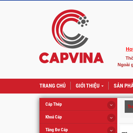
Hot
Thờ
Ngoài g
TRANG CHỦ
GIỚI THIỆU
SẢN PH
Cáp Thép
Tr
Khoá Cáp
Tăng Đơ Cáp