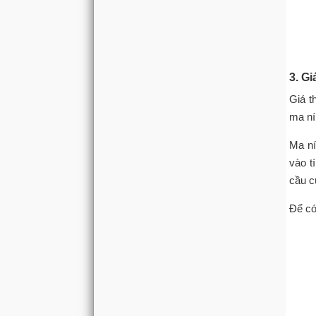
3. G
Giá t
ma ní
Ma ní
vào t
cầu c
Để có