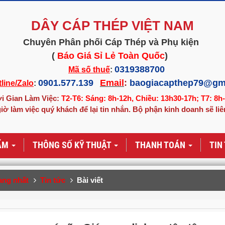
DÂY CÁP THÉP VIỆT NAM
Chuyên Phân phối Cáp Thép và Phụ kiện
(
Báo Giá Sỉ Lẻ Toàn Quốc
)
0319388700
Mã số thuế
:
0901.577.139
Email
:
baogiacapthep79@gm
line/Zalo
:
i Gian Làm Việc:
T2-T6: Sáng: 8h-12h, Chiều: 13h30-17h; T7: 8h
iờ làm việc quý khách để lại tin nhắn. Bộ phận kinh doanh sẽ liê
ẨM
THÔNG SỐ KỸ THUẬT
THANH TOÁN
TIN
ang nhất
Tin tức
Bài viết