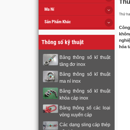
Thu
Ma Ní
Thứ ha
Sản Phẩm Khác
Công 
không
nghiệ
Thông số kỹ thuật
hóa t
Bảng thông số kĩ thuật
tăng đơ inox
Bảng thông số kĩ thuật
ma ní inox
Bảng thông số kĩ thuật
khóa cáp inox
Bảng thông số các loại
vòng xuyến cáp
Các dạng sling cáp thép