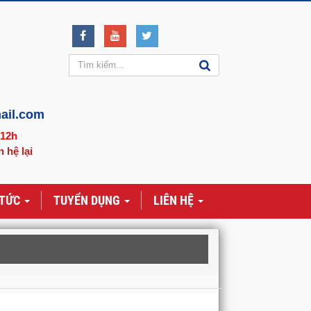
ail.com
-12h
n hệ lại
 TỨC
TUYỂN DỤNG
LIÊN HỆ