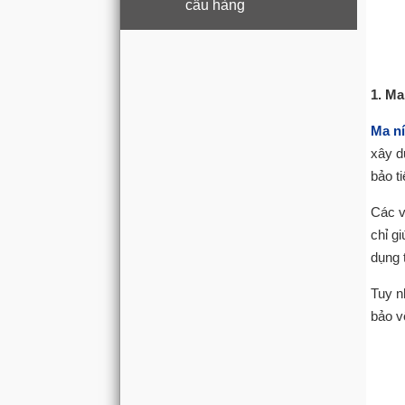
cẩu hàng
1. Ma
Ma n
xây d
bảo t
Các v
chỉ g
dụng 
Tuy n
bảo v