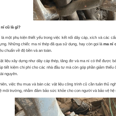
 ní cũ là gì?
í
là một phụ kiện thiết yếu trong việc kết nối dây cáp, xích và các c
ựng. Những chiếc ma ní thép đã qua sử dụng, hay còn gọi là
ma ní 
iêu chuẩn về độ bền và an toàn.
ật liệu xây dựng như dây cáp thép, tăng đơ và ma ní có thể được bá
iúp tiết kiệm chi phí cho các nhà đầu tư mà còn góp phần giảm thiểu
tài nguyên.
hiên, việc thu mua và bán các vật liệu công trình cũ cần tuân thủ ng
ệ môi trường, nhằm đảm bảo sức khỏe cho con người và bảo vệ hệ s