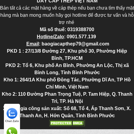
DÂY CÁP THÉP VIỆT NAM
Bán tất cả các mặt hàng về cáp thép nếu bạn chưa tìm thấy mặt
hàng mà bạn mong muốn hãy gọi hotline để được tư vấn và hỗ
trợ nhé
Mã số thuế:
0319388700
Hotline/Zalo
:
0901.577.139
Email
:
baogiacapthep79@gmail.com
PKD 1 : 27/13/8 Đường 27, Khu phố 30, Phường Hiệp
Bình, TP.HCM
PKD 2
: Tổ 6, Khu phố An Bình, Phường An Lộc, Thị xã
Bình Long, Tỉnh Bình Phước
Kho 1: 264/1A Khu phố Đông Tác, Phường Dĩ An, TP Hồ
Chí Minh, Việt Nam
Kho 2
: 110 Đường Phan Trọng Tuệ, P. Tam Hiệp, Q. Thanh
Trì, TP. Hà Nội
Xưởng gia công sản xuất: Số 68, Tổ 4, Ấp Thanh Sơn, X.
Thanh An, H. Hớn Quản, Tỉnh Bình Phước
Chat Zalo