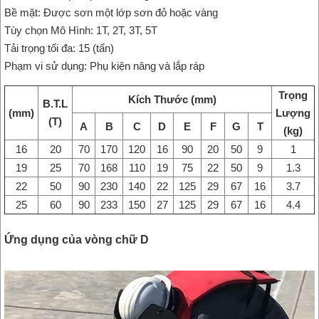
Bề mặt: Được sơn một lớp sơn đỏ hoặc vàng
Tùy chọn Mô Hình: 1T, 2T, 3T, 5T
Tải trọng tối đa: 15 (tấn)
Phạm vi sử dụng: Phụ kiện nâng và lắp ráp
Trọng
Kích Thước (mm)
B.T.L
(mm)
Lượng
(T)
A
B
C
D
E
F
G
T
(kg)
16
20
70
170
120
16
90
20
50
9
1
19
25
70
168
110
19
75
22
50
9
1.3
22
50
90
230
140
22
125
29
67
16
3.7
25
60
90
233
150
27
125
29
67
16
4.4
Ứng dụng của vòng chữ D