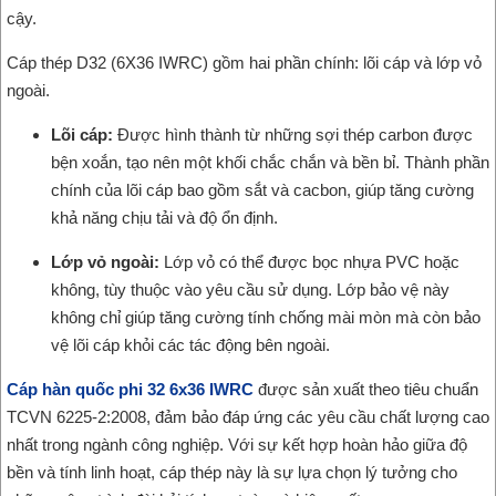
cậy.
Cáp thép D32 (6X36 IWRC) gồm hai phần chính: lõi cáp và lớp vỏ
ngoài.
Lõi cáp:
Được hình thành từ những sợi thép carbon được
bện xoắn, tạo nên một khối chắc chắn và bền bỉ. Thành phần
chính của lõi cáp bao gồm sắt và cacbon, giúp tăng cường
khả năng chịu tải và độ ổn định.
Lớp vỏ ngoài:
Lớp vỏ có thể được bọc nhựa PVC hoặc
không, tùy thuộc vào yêu cầu sử dụng. Lớp bảo vệ này
không chỉ giúp tăng cường tính chống mài mòn mà còn bảo
vệ lõi cáp khỏi các tác động bên ngoài.
Cáp hàn quốc phi 32 6x36 IWRC
được sản xuất theo tiêu chuẩn
TCVN 6225-2:2008, đảm bảo đáp ứng các yêu cầu chất lượng cao
nhất trong ngành công nghiệp. Với sự kết hợp hoàn hảo giữa độ
bền và tính linh hoạt, cáp thép này là sự lựa chọn lý tưởng cho