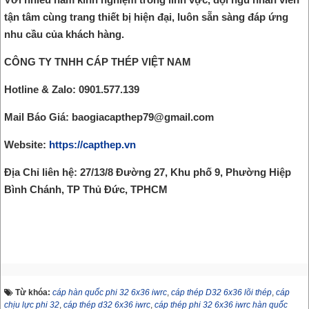
tận tâm cùng trang thiết bị hiện đại, luôn sẵn sàng đáp ứng
nhu cầu của khách hàng.
CÔNG TY TNHH CÁP THÉP VIỆT NAM
Hotline & Zalo: 0901.577.139
Mail Báo Giá: baogiacapthep79@gmail.com
Website:
https://capthep.vn
Địa Chỉ liên hệ: 27/13/8 Đường 27, Khu phố 9, Phường Hiệp
Bình Chánh, TP Thủ Đức, TPHCM
Từ khóa:
cáp hàn quốc phi 32 6x36 iwrc
,
cáp thép D32 6x36 lõi thép
,
cáp
chịu lực phi 32
,
cáp thép d32 6x36 iwrc
,
cáp thép phi 32 6x36 iwrc hàn quốc