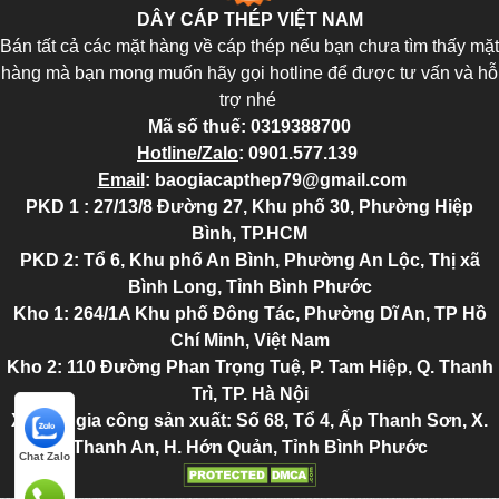
DÂY CÁP THÉP VIỆT NAM
Bán tất cả các mặt hàng về cáp thép nếu bạn chưa tìm thấy mặt
hàng mà bạn mong muốn hãy gọi hotline để được tư vấn và hỗ
trợ nhé
Mã số thuế:
0319388700
Hotline/Zalo
:
0901.577.139
Email
:
baogiacapthep79@gmail.com
PKD 1 : 27/13/8 Đường 27, Khu phố 30, Phường Hiệp
Bình, TP.HCM
PKD 2
: Tổ 6, Khu phố An Bình, Phường An Lộc, Thị xã
Bình Long, Tỉnh Bình Phước
Kho 1: 264/1A Khu phố Đông Tác, Phường Dĩ An, TP Hồ
Chí Minh, Việt Nam
Kho 2
: 110 Đường Phan Trọng Tuệ, P. Tam Hiệp, Q. Thanh
Trì, TP. Hà Nội
Xưởng gia công sản xuất: Số 68, Tổ 4, Ấp Thanh Sơn, X.
Thanh An, H. Hớn Quản, Tỉnh Bình Phước
Chat Zalo