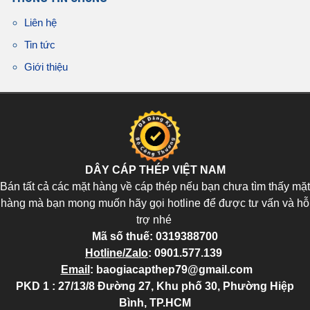
Liên hệ
Tin tức
Giới thiệu
DÂY CÁP THÉP VIỆT NAM
Bán tất cả các mặt hàng về cáp thép nếu bạn chưa tìm thấy mặt
hàng mà bạn mong muốn hãy gọi hotline để được tư vấn và hỗ
trợ nhé
Mã số thuế:
0319388700
Hotline/Zalo
:
0901.577.139
Email
:
baogiacapthep79@gmail.com
PKD 1 : 27/13/8 Đường 27, Khu phố 30, Phường Hiệp
Bình, TP.HCM