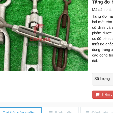
Tăng đơ h
Mã sản phẩ
Tăng đơ hai
hai mắt tròn
cố định và 
phẩm được s
có độ bền ca
thiết kế ch
dụng trong 
các công trì
dài.
Số lượng
Thêm v
Chi tiết sản phẩm
Bình luận
Đánh giá s