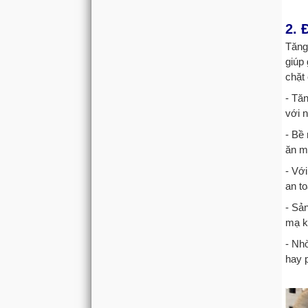
2. 
Tăng
giúp 
chặt 
- Tă
với n
- Bề
ăn m
- Với
an to
- Sả
mạ k
- Nh
hay 