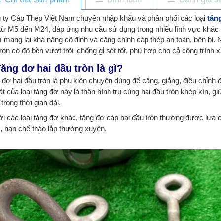
 ty Cáp Thép Việt Nam chuyên nhập khẩu và phân phối các loại
tăn
 từ M5 đến M24, đáp ứng nhu cầu sử dụng trong nhiều lĩnh vực khác n
 mang lại khả năng cố định và căng chỉnh cáp thép an toàn, bền bỉ.
ròn có độ bền vượt trội, chống gỉ sét tốt, phù hợp cho cả công trình
Tăng đơ hai đầu tròn là gì?
 đơ hai đầu tròn là phụ kiện chuyên dùng để căng, giằng, điều chỉnh
ật của loại tăng đơ này là thân hình trụ cùng hai đầu tròn khép kín, gi
trong thời gian dài.
ới các loại tăng đơ khác, tăng đơ cáp hai đầu tròn thường được lựa c
, hạn chế tháo lắp thường xuyên.