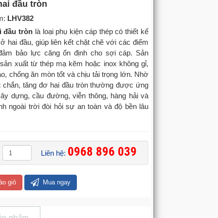
ai đầu tròn
m:
LHV382
 đầu tròn
là loại phụ kiện cáp thép có thiết kế
 ở hai đầu, giúp liên kết chặt chẽ với các điểm
đảm bảo lực căng ổn định cho sợi cáp. Sản
ản xuất từ thép mạ kẽm hoặc inox không gỉ,
o, chống ăn mòn tốt và chịu tải trọng lớn. Nhờ
ắc chắn, tăng đơ hai đầu tròn thường được ứng
xây dựng, cầu đường, viễn thông, hàng hải và
nh ngoài trời đòi hỏi sự an toàn và độ bền lâu
0968 896 039
Liên hệ:
ào giỏ
Mua ngay
ản phẩm