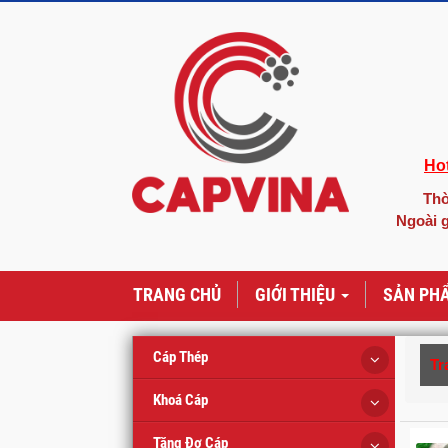
Hot
Thờ
Ngoài g
TRANG CHỦ
GIỚI THIỆU
SẢN PH
Cáp Thép
Tr
Khoá Cáp
Tăng Đơ Cáp