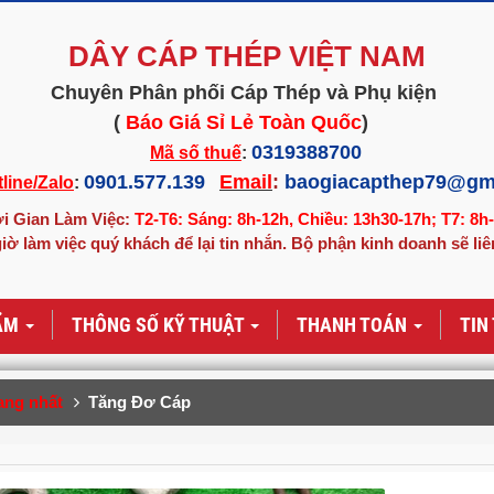
DÂY CÁP THÉP VIỆT NAM
Chuyên Phân phối Cáp Thép và Phụ kiện
(
Báo Giá Sỉ Lẻ Toàn Quốc
)
0319388700
Mã số thuế
:
0901.577.139
Email
:
baogiacapthep79@gm
line/Zalo
:
i Gian Làm Việc:
T2-T6: Sáng: 8h-12h, Chiều: 13h30-17h; T7: 8h
iờ làm việc quý khách để lại tin nhắn. Bộ phận kinh doanh sẽ liê
ẨM
THÔNG SỐ KỸ THUẬT
THANH TOÁN
TIN
ang nhất
Tăng Đơ Cáp