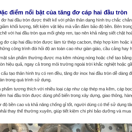
Đặc điểm nổi bật của tăng đơ cáp hai đầu tròn
 đơ hai đầu tròn được thiết kế với phần thân dạng hình trụ chắc chắn
giảm khối lượng, tiết kiệm vật liệu mà vẫn đảm bảo độ bền. Bên tron
chẽ với hai đầu tròn qua mối ghép ren, tạo nên khả năng siết chặt ho
ng đơ cáp hai đầu tròn được làm từ thép cacbon, thép hợp kim hoặc in
hững công trình đòi hỏi độ an toàn cao như giàn giáo, cầu cảng hay h
 mặt sản phẩm thường được mạ kẽm nhúng nóng hoặc chế tạo bằng in
òn hiệu quả, ngay cả trong môi trường ngoài trời khắc nghiệt hoặc gầ
 cấu tạo thân hình trụ có ren đều, tăng đơ inox hai đầu tròn dễ dàng 
àn trong quá trình sử dụng.
n phẩm tương thích với nhiều loại cáp như cáp thép mạ kẽm, cáp bọc 
ẽm hai đầu tròn được dùng phổ biến trong xây dựng, giao thông, hàng
ờ độ bền cao và khả năng chống gỉ tốt, người dùng có thể sử dụng t
phải thay thế thường xuyên, giúp tiết kiệm chi phí bảo dưỡng và mua