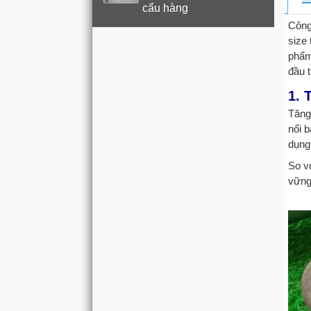
cẩu hàng
Công
size
phẩm
đầu t
1. 
Tăng
nổi b
dụng 
So v
vững