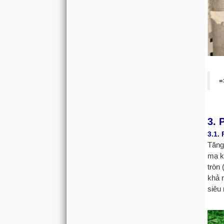
=
3. 
3.1. 
Tăng
mạ k
tròn 
khả 
siêu