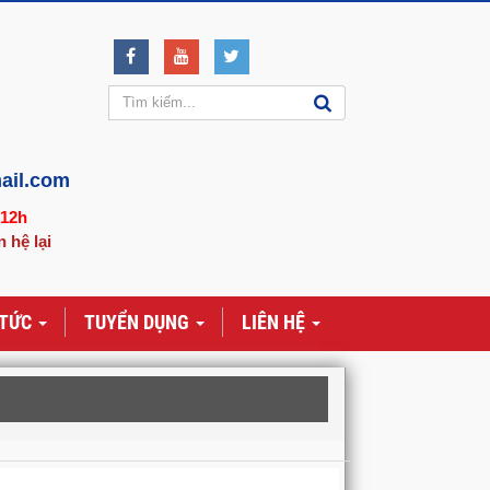
ail.com
-12h
n hệ lại
 TỨC
TUYỂN DỤNG
LIÊN HỆ