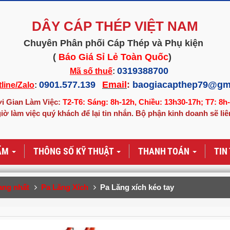
DÂY CÁP THÉP VIỆT NAM
Chuyên Phân phối Cáp Thép và Phụ kiện
(
Báo Giá Sỉ Lẻ Toàn Quốc
)
0319388700
Mã số thuế
:
0901.577.139
Email
:
baogiacapthep79@gm
line/Zalo
:
i Gian Làm Việc:
T2-T6: Sáng: 8h-12h, Chiều: 13h30-17h; T7: 8h
iờ làm việc quý khách để lại tin nhắn. Bộ phận kinh doanh sẽ liê
ẨM
THÔNG SỐ KỸ THUẬT
THANH TOÁN
TIN
ang nhất
Pa Lăng Xích
Pa Lăng xích kéo tay