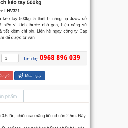
ích kéo tay 500kg
m:
LHV321
h kéo tay 500kg là thiết bị nâng hạ được sử
ổ biến vì kích thước nhỏ gon, hiệu năng sử
 tiết kiệm chi phí. Liên hệ ngay công ty Cáp
am để được tư vấn
0968 896 039
Liên hệ:
ào giỏ
Mua ngay
ản phẩm
ới 0.5 tấn, chiều cao nâng tiêu chuẩn 2.5m. Đây