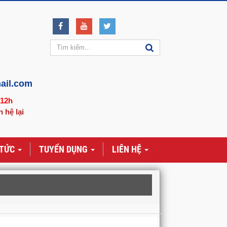
ail.com
-12h
n hệ lại
 TỨC
TUYỂN DỤNG
LIÊN HỆ