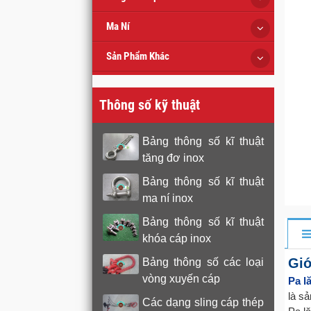
Ma Ní
Sản Phẩm Khác
Thông số kỹ thuật
Bảng thông số kĩ thuật
tăng đơ inox
Bảng thông số kĩ thuật
ma ní inox
Bảng thông số kĩ thuật
khóa cáp inox
Giớ
Bảng thông số các loại
vòng xuyến cáp
Pa l
là s
Các dạng sling cáp thép