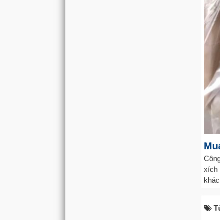
Mua
Công
xích
khách
T