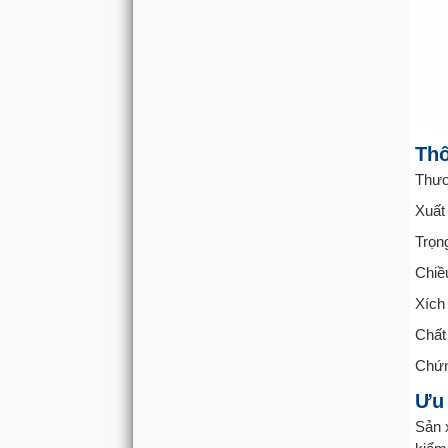
Thô
Thư
Xuất
Trọn
Chiề
Xích
Chất
Chứn
Ưu 
Sản 