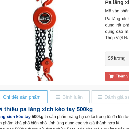
Pa lăng x
Mã sản phẩ
Pa lăng xíc
dụng rất ph
dụng cao mà
Thép Việt N
Số lượng
Thêm v
Chi tiết sản phẩm
Bình luận
Đánh giá s
i thiệu pa lăng xích kéo tay 500kg
ăng xích kéo tay
500kg
là sản phẩm nâng hạ có tải trọng tối đa lên t
ản phẩm khá phổ biến nhờ tính ứng dụng cao và giá thành hợp lý.