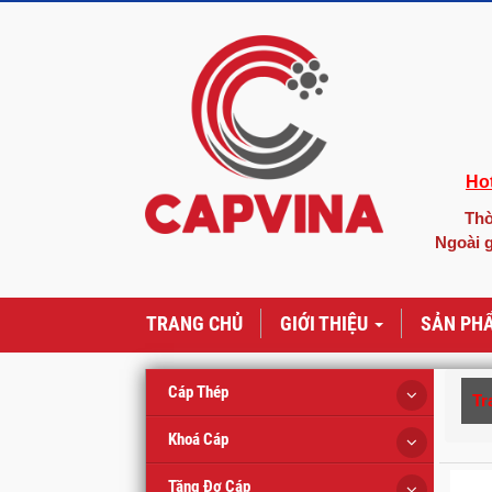
Hot
Thờ
Ngoài g
TRANG CHỦ
GIỚI THIỆU
SẢN PH
Cáp Thép
Tr
Khoá Cáp
Tăng Đơ Cáp