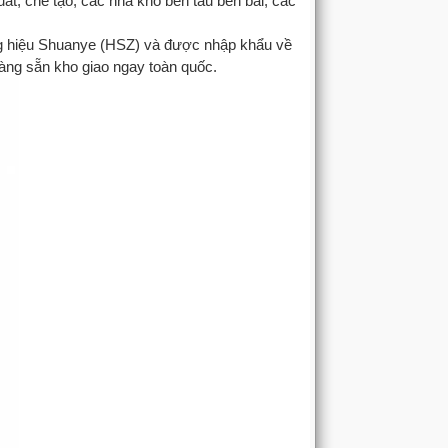
t, chế tạo, các nhà kho bến tàu bến bãi, các
ng hiệu Shuanye (HSZ) và được nhập khẩu về
àng sẵn kho giao ngay toàn quốc.