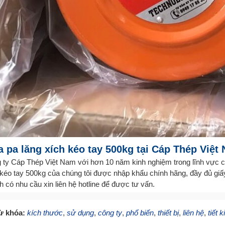
 pa lăng xích kéo tay 500kg tại Cáp Thép Việt
 ty Cáp Thép Việt Nam với hơn 10 năm kinh nghiệm trong lĩnh vực c
 kéo tay 500kg của chúng tôi được nhập khẩu chính hãng, đầy đủ gi
 có nhu cầu xin liên hệ hotline để được tư vấn.
ừ khóa:
kích thước
,
sử dụng
,
công ty
,
phổ biến
,
thiết bị
,
liên hệ
,
tiết 