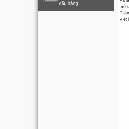
Pa l
cẩu hàng
mỏ k
Pala
Việt