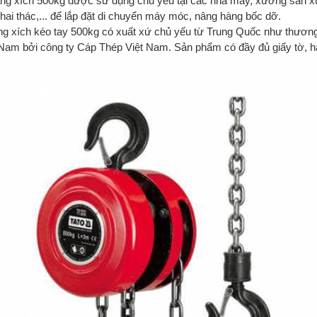
ăng xích 500kg được sử dụng chủ yếu tại các nhà máy, xưởng sản xuấ
hai thác,... để lắp đặt di chuyển máy móc, nâng hàng bốc dỡ.
ng xích kéo tay 500kg có xuất xứ chủ yếu từ Trung Quốc như thươ
 Nam bởi công ty Cáp Thép Việt Nam. Sản phẩm có đầy đủ giấy tờ, h