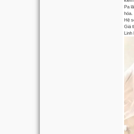
kiểm
Pa l
hóa.
Hệ số
Giá 
Linh 