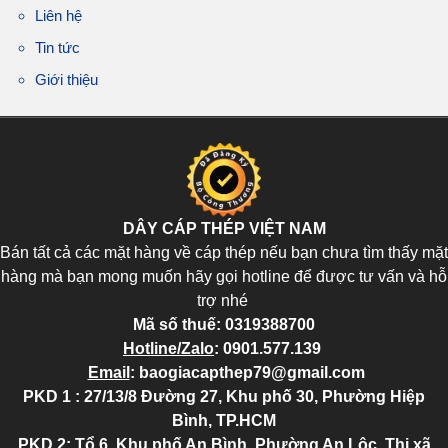
Liên hệ
Tin tức
Giới thiệu
DÂY CÁP THÉP VIỆT NAM
Bán tất cả các mặt hàng về cáp thép nếu bạn chưa tìm thấy mặt
hàng mà bạn mong muốn hãy gọi hotline để được tư vấn và hỗ
trợ nhé
Mã số thuế:
0319388700
Hotline/Zalo
:
0901.577.139
Email
:
baogiacapthep79@gmail.com
PKD 1 : 27/13/8 Đường 27, Khu phố 30, Phường Hiệp
Bình, TP.HCM
PKD 2
: Tổ 6, Khu phố An Bình, Phường An Lộc, Thị xã