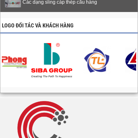
Các dạng sling cáp thép cẩu hàng
LOGO ĐỐI TÁC VÀ KHÁCH HÀNG