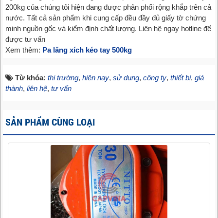
200kg của chúng tôi hiện đang được phân phối rộng khắp trên cả
nước. Tất cả sản phẩm khi cung cấp đều đầy đủ giấy tờ chứng
minh nguồn gốc và kiểm định chất lượng. Liên hệ ngay hotline để
được tư vấn
Xem thêm:
Pa lăng xích kéo tay 500kg
Từ khóa:
thị trường
,
hiện nay
,
sử dụng
,
công ty
,
thiết bị
,
giá
thành
,
liên hệ
,
tư vấn
SẢN PHẨM CÙNG LOẠI