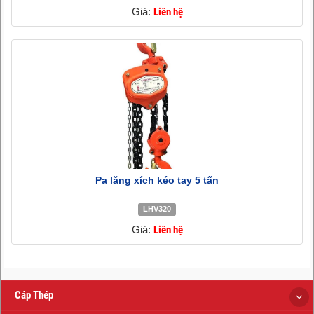
Giá:
Liên hệ
Pa lăng xích kéo tay 5 tấn
LHV320
Giá:
Liên hệ
Cáp Thép