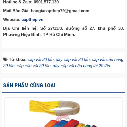
Hotline & Zalo: 0901.577.139
Mail Báo Giá: baogiacapthep79@gmail.com
Website:
capthep.vn
Địa Chỉ liên hệ: Số 27/13/8, đường số 27, khu phố 30,
Phường Hiệp Bình, TP Hồ Chí Minh.
Từ khóa:
cáp vải 20 tấn
,
dây cáp vải 20 tấn
,
cáp vải cẩu hàng
20 tấn
,
cáp cẩu vải 20 tấn
,
dây cáp vải cẩu hàng tải 20 tấn
SẢN PHẨM CÙNG LOẠI