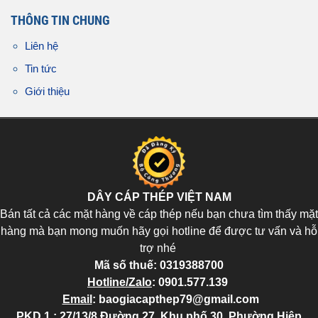
THÔNG TIN CHUNG
Liên hệ
Tin tức
Giới thiệu
DÂY CÁP THÉP VIỆT NAM
Bán tất cả các mặt hàng về cáp thép nếu bạn chưa tìm thấy mặt
hàng mà bạn mong muốn hãy gọi hotline để được tư vấn và hỗ
trợ nhé
Mã số thuế:
0319388700
Hotline/Zalo
:
0901.577.139
Email
:
baogiacapthep79@gmail.com
PKD 1 : 27/13/8 Đường 27, Khu phố 30, Phường Hiệp