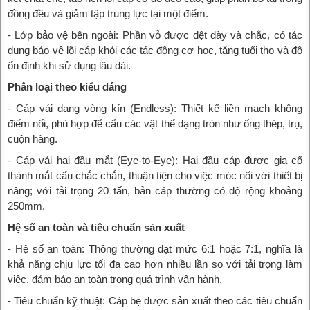
đồng đều và giảm tập trung lực tại một điểm.
- Lớp bảo vệ bên ngoài: Phần vỏ được dệt dày và chắc, có tác
dụng bảo vệ lõi cáp khỏi các tác động cơ học, tăng tuổi thọ và độ
ổn định khi sử dụng lâu dài.
Phân loại theo kiểu dáng
- Cáp vải dạng vòng kín (Endless): Thiết kế liền mạch không
điểm nối, phù hợp để cẩu các vật thể dạng tròn như ống thép, trụ,
cuộn hàng.
- Cáp vải hai đầu mắt (Eye-to-Eye): Hai đầu cáp được gia cố
thành mắt cẩu chắc chắn, thuận tiện cho việc móc nối với thiết bị
nâng; với tải trọng 20 tấn, bản cáp thường có độ rộng khoảng
250mm.
Hệ số an toàn và tiêu chuẩn sản xuất
- Hệ số an toàn: Thông thường đạt mức 6:1 hoặc 7:1, nghĩa là
khả năng chịu lực tối đa cao hơn nhiều lần so với tải trọng làm
việc, đảm bảo an toàn trong quá trình vận hành.
- Tiêu chuẩn kỹ thuật: Cáp bẹ được sản xuất theo các tiêu chuẩn