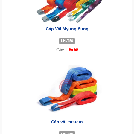
Cáp Vải Myung Sung
LHV456
Giá:
Liên hệ
Cáp vải eastern
LHV455