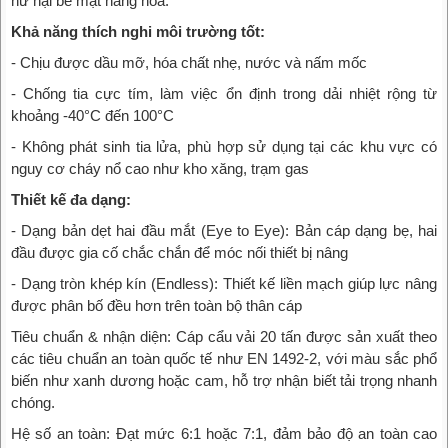
hư hại bề mặt hàng hóa.
Khả năng thích nghi môi trường tốt:
- Chịu được dầu mỡ, hóa chất nhẹ, nước và nấm mốc
- Chống tia cực tím, làm việc ổn định trong dải nhiệt rộng từ
khoảng -40°C đến 100°C
- Không phát sinh tia lửa, phù hợp sử dụng tại các khu vực có
nguy cơ cháy nổ cao như kho xăng, trạm gas
Thiết kế đa dạng:
- Dạng bản dẹt hai đầu mắt (Eye to Eye): Bản cáp dạng bẹ, hai
đầu được gia cố chắc chắn để móc nối thiết bị nâng
- Dạng tròn khép kín (Endless): Thiết kế liền mạch giúp lực nâng
được phân bố đều hơn trên toàn bộ thân cáp
Tiêu chuẩn & nhận diện: Cáp cẩu vải 20 tấn được sản xuất theo
các tiêu chuẩn an toàn quốc tế như EN 1492-2, với màu sắc phổ
biến như xanh dương hoặc cam, hỗ trợ nhận biết tải trọng nhanh
chóng.
Hệ số an toàn: Đạt mức 6:1 hoặc 7:1, đảm bảo độ an toàn cao