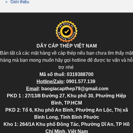
Giới thiệu
DÂY CÁP THÉP VIỆT NAM
Bán tất cả các mặt hàng về cáp thép nếu bạn chưa tìm thấy mặt
hàng mà bạn mong muốn hãy gọi hotline để được tư vấn và hỗ
trợ nhé
Mã số thuế:
0319388700
Hotline/Zalo
:
0901.577.139
Email
:
baogiacapthep79@gmail.com
PKD 1 : 27/13/8 Đường 27, Khu phố 30, Phường Hiệp
Bình, TP.HCM
PKD 2
: Tổ 6, Khu phố An Bình, Phường An Lộc, Thị xã
Bình Long, Tỉnh Bình Phước
Kho 1: 264/1A Khu phố Đông Tác, Phường Dĩ An, TP Hồ
Chí Minh, Việt Nam