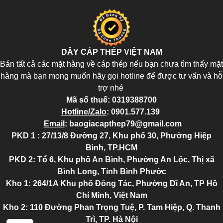
DÂY CÁP THÉP VIỆT NAM
Bán tất cả các mặt hàng về cáp thép nếu bạn chưa tìm thấy mặt
hàng mà bạn mong muốn hãy gọi hotline để được tư vấn và hỗ
trợ nhé
Mã số thuế:
0319388700
Hotline/Zalo
:
0901.577.139
Email
:
baogiacapthep79@gmail.com
PKD 1 : 27/13/8 Đường 27, Khu phố 30, Phường Hiệp
Bình, TP.HCM
PKD 2
: Tổ 6, Khu phố An Bình, Phường An Lộc, Thị xã
Bình Long, Tỉnh Bình Phước
Kho 1: 264/1A Khu phố Đông Tác, Phường Dĩ An, TP Hồ
Chí Minh, Việt Nam
Kho 2
: 110 Đường Phan Trọng Tuệ, P. Tam Hiệp, Q. Thanh
Trì, TP. Hà Nội