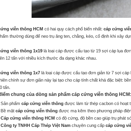
cứng viễn thông HCM
có hai quy cách phổ biến nhất:
cáp cứng viễ
hẩm thường dùng để neo trụ ăng ten, chằng, kéo, cố định khi xây d
cứng viễn thông 1x19
là loại cáp được cấu tạo từ 19 sợi cáp lụa 
rên 12 tấn với nhiều kích thước đa dạng khác nhau.
cứng viễn thông 1x7
là loại cáp được cấu tạo đơn giản từ 7 sợi cáp
hiên chính sự đơn giản này lại tạo cho cáp tính chất khá đặc biệt: bề
0 tấn.
điểm chung của dòng sản phẩm
cáp cứng viễn thông HCM
Sản phẩm
cáp cứng viễn thông
được làm từ thép cacbon có hoạt t
Bề mặt
cáp cứng viễn thông
được mạ kẽm theo phương pháp điện
Cáp cứng viễn thông HCM
có độ cứng, độ bền cao giúp trụ phát 
Công ty TNHH Cáp Thép Việt Nam
chuyên cung cấp
cáp cứng v