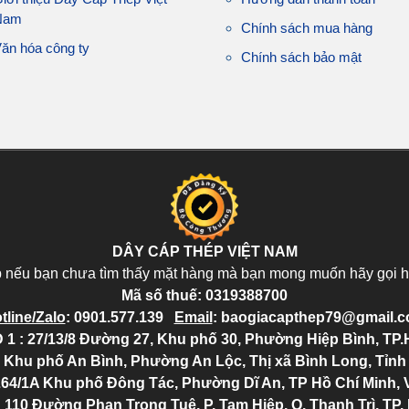
Nam
Chính sách mua hàng
ăn hóa công ty
Chính sách bảo mật
DÂY CÁP THÉP VIỆT NAM
p nếu bạn chưa tìm thấy mặt hàng mà bạn mong muốn hãy gọi h
Mã số thuế:
0319388700
tline/Zalo
:
0901.577.139
Email
:
baogiacapthep79@gmail.
 1 : 27/13/8 Đường 27, Khu phố 30, Phường Hiệp Bình, TP
6, Khu phố An Bình, Phường An Lộc, Thị xã Bình Long, Tỉn
264/1A Khu phố Đông Tác, Phường Dĩ An, TP Hồ Chí Minh, 
: 110 Đường Phan Trọng Tuệ, P. Tam Hiệp, Q. Thanh Trì, TP.