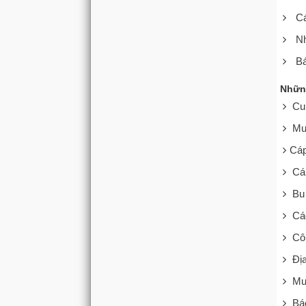
Cá
N
Bá
Nhữn
Cu
Mu
​Cá
Cá
Bu
Các
Cô
Địa
Mu
Báo