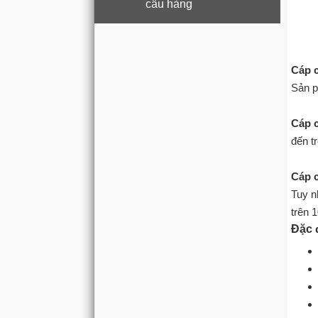
cẩu hàng
Cáp 
Sản p
Cáp 
đến t
Cáp 
Tuy n
trên 1
Đặc 