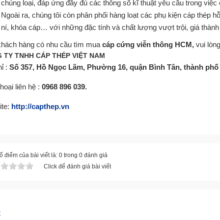
chủng loại, đáp ứng đầy đủ các thông số kĩ thuật yêu cầu trong việc
Ngoài ra, chúng tôi còn phân phối hàng loạt các phụ kiện cáp thép h
ní, khóa cáp… với những đặc tính và chất lượng vượt trội, giá thành 
hách hàng có nhu cầu tìm mua
cáp cứng viễn thông HCM,
vui lòng
 TY TNHH CÁP THÉP VIỆT NAM
ỉ :
Số 357, Hồ Ngọc Lãm, Phường 16, quận Bình Tân, thành phố
hoại liên hệ :
0968 896 039.
ite:
http://capthep.vn
 điểm của bài viết là: 0 trong 0 đánh giá
Click để đánh giá bài viết
t