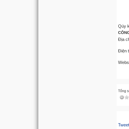
Qúy k
CÔNG
Địa ch
Điện t
Webs
Tổng số
Twee