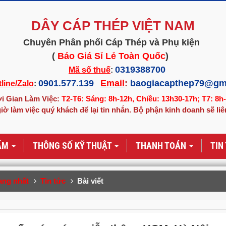
DÂY CÁP THÉP VIỆT NAM
Chuyên Phân phối Cáp Thép và Phụ kiện
(
Báo Giá Sỉ Lẻ Toàn Quốc
)
0319388700
Mã số thuế
:
0901.577.139
Email
:
baogiacapthep79@gm
line/Zalo
:
i Gian Làm Việc:
T2-T6: Sáng: 8h-12h, Chiều: 13h30-17h; T7: 8h
iờ làm việc quý khách để lại tin nhắn. Bộ phận kinh doanh sẽ liê
ẨM
THÔNG SỐ KỸ THUẬT
THANH TOÁN
TIN
ang nhất
Tin tức
Bài viết