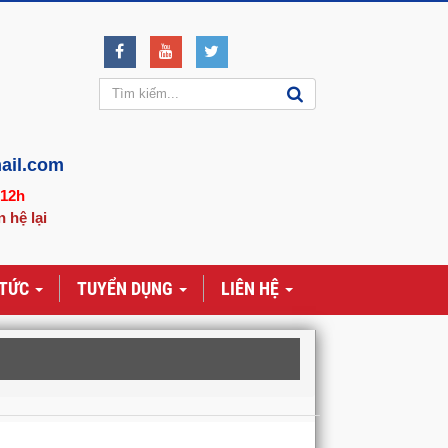
ail.com
-12h
n hệ lại
 TỨC
TUYỂN DỤNG
LIÊN HỆ