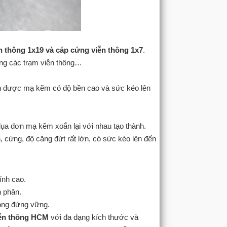
n thông 1x19 và cáp cứng viễn thông 1x7
.
ựng các trạm viễn thông…
đơn được mạ kẽm có độ bền cao và sức kéo lên
 lụa đơn mạ kẽm xoắn lại với nhau tạo thành.
n, cứng, độ căng đứt rất lớn, có sức kéo lên đến
:
ính cao.
 phân.
sóng đứng vững.
iễn thông HCM
với đa dạng kích thước và