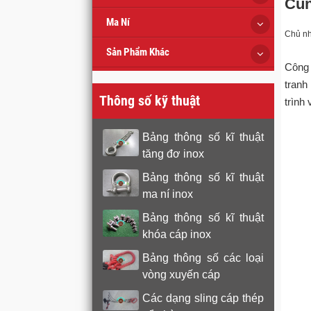
Cun
Ma Ní
Chủ nh
Sản Phẩm Khác
Công 
tranh
Thông số kỹ thuật
trình
Bảng thông số kĩ thuật
tăng đơ inox
Bảng thông số kĩ thuật
ma ní inox
Bảng thông số kĩ thuật
khóa cáp inox
Bảng thông số các loại
vòng xuyến cáp
Các dạng sling cáp thép