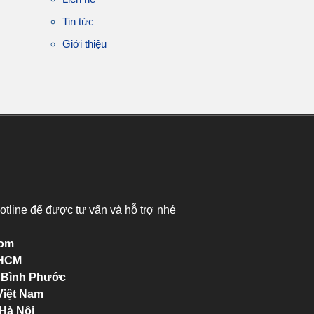
Tin tức
Giới thiệu
otline để được tư vấn và hỗ trợ nhé
com
.HCM
h Bình Phước
Việt Nam
 Hà Nội