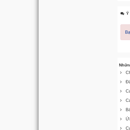
Ý 
Bạ
Nhữn
Ch
Đặ
Cá
Cá
Bá
Ứn
Cu