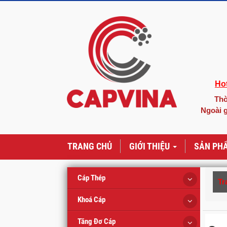
Hot
Thờ
Ngoài g
TRANG CHỦ
GIỚI THIỆU
SẢN PH
Cáp Thép
Tr
Khoá Cáp
Tăng Đơ Cáp