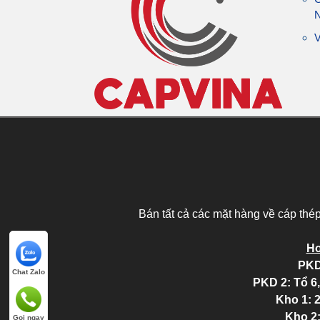
V
Bán tất cả các mặt hàng về cáp thé
Ho
PKD
Chat Zalo
PKD 2
: Tổ 
Kho 1: 
Kho 2
Gọi ngay