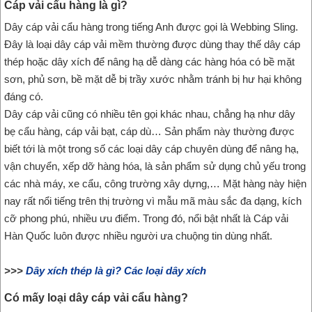
Cáp vải cẩu hàng là gì?
Dây cáp vải cẩu hàng trong tiếng Anh được gọi là Webbing Sling.
Đây là loại dây cáp vải mềm thường được dùng thay thế dây cáp
thép hoặc dây xích để nâng hạ dễ dàng các hàng hóa có bề mặt
sơn, phủ sơn, bề mặt dễ bị trầy xước nhằm tránh bị hư hại không
đáng có.
Dây cáp vải cũng có nhiều tên gọi khác nhau, chẳng hạ như dây
bẹ cẩu hàng, cáp vải bạt, cáp dù… Sản phẩm này thường được
biết tới là một trong số các loại dây cáp chuyên dùng để nâng hạ,
vận chuyển, xếp dỡ hàng hóa, là sản phẩm sử dụng chủ yếu trong
các nhà máy, xe cẩu, công trường xây dựng,… Mặt hàng này hiện
nay rất nổi tiếng trên thị trường vì mẫu mã màu sắc đa dạng, kích
cỡ phong phú, nhiều ưu điểm. Trong đó, nổi bật nhất là Cáp vải
Hàn Quốc luôn được nhiều người ưa chuộng tin dùng nhất.
>>>
Dây xích thép là gì? Các loại dây xích
Có mấy loại dây cáp vải cẩu hàng?