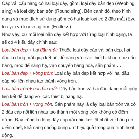
Cáp vải cẩu hàng có hai loại dây, gồm: loại dây bản dẹp (Webbing
sling) và loại dây bản tròn (Round sling). Bên cạnh đó, theo hình
dạng và mục đích sử dụng gồm có hai loại: loại có 2 đầu mắt (Eye
to eye) và loại vòng tròn (Endless).
Như vậy, cứ mỗi loại bản dây kết hợp với từng loại hình dạng, ta
sẽ có 4 kiểu dây chính sau:
Loại bản dẹp + hai đầu mắt:
Thuộc loại dây cáp vải bản dẹp, hai
đầu là dạng mắt giúp kết nối dễ dàng với các thiết bị khác như cẩu
hàng, móc để nâng hạ, vận chuyển hàng hóa, sản phẩm,…
Loại bản dẹp + vòng tròn:
Loại dây bản dẹp kết hợp với hai đầu
cáp nối liền nhau tạo thành vòng tròn.
Loại bản tròn + hai đầu mắt:
Dây bản tròn và hai đầu dạng mắt giúp
liên kết dễ dàng với các thiết bị nâng hạ.
Loại bản tròn + vòng tròn:
Sản phẩm này là dây loại bản tròn và có
2 đầu cáp nối liền nhau tạo thành một vòng tròn không có điểm
dừng. Đây cũng là dòng dây cáp vải chịu lực tốt nhất vì không có
điểm chết, khả năng chống bung đứt hiệu quả trong quá trình hoạt
động.