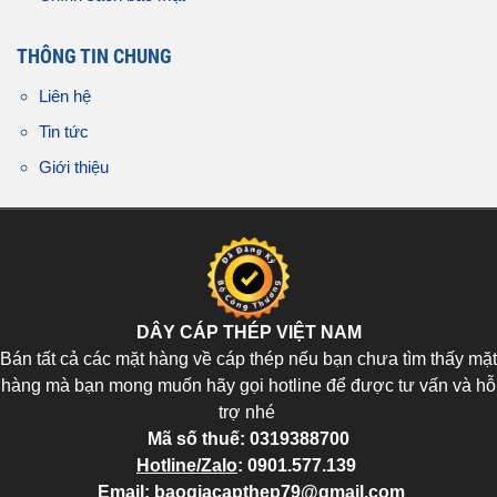
THÔNG TIN CHUNG
Liên hệ
Tin tức
Giới thiệu
DÂY CÁP THÉP VIỆT NAM
Bán tất cả các mặt hàng về cáp thép nếu bạn chưa tìm thấy mặt
hàng mà bạn mong muốn hãy gọi hotline để được tư vấn và hỗ
trợ nhé
Mã số thuế:
0319388700
Hotline/Zalo
:
0901.577.139
Email
:
baogiacapthep79@gmail.com