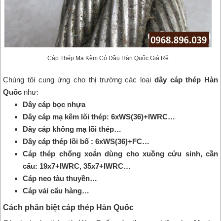
Cáp Thép Mạ Kẽm Có Dầu Hàn Quốc Giá Rẻ
Chúng tôi cung ứng cho thị trường các loại
dây cáp thép Hàn
Quốc
như:
Dây cáp bọc nhựa
Dây cáp mạ kẽm lõi thép: 6xWS(36)+IWRC…
Dây cáp không mạ lõi thép…
Dây cáp thép lõi bố : 6xWS(36)+FC…
Cáp thép chống xoắn dùng cho xuồng cứu sinh, cần
cẩu: 19x7+IWRC, 35x7+IWRC…
Cáp neo tàu thuyền…
Cáp vải cẩu hàng…
Cách phân biệt cáp thép Hàn Quốc