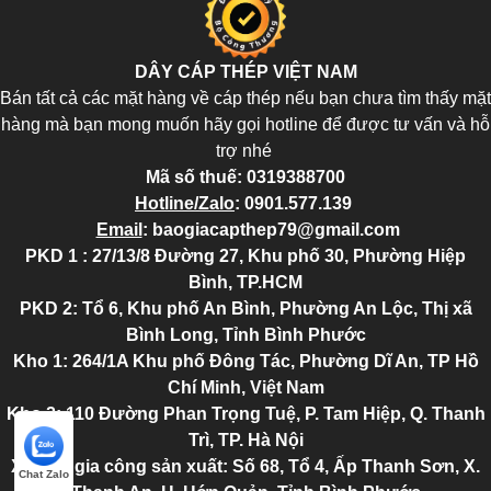
DÂY CÁP THÉP VIỆT NAM
Bán tất cả các mặt hàng về cáp thép nếu bạn chưa tìm thấy mặt
hàng mà bạn mong muốn hãy gọi hotline để được tư vấn và hỗ
trợ nhé
Mã số thuế:
0319388700
Hotline/Zalo
:
0901.577.139
Email
:
baogiacapthep79@gmail.com
PKD 1 : 27/13/8 Đường 27, Khu phố 30, Phường Hiệp
Bình, TP.HCM
PKD 2
: Tổ 6, Khu phố An Bình, Phường An Lộc, Thị xã
Bình Long, Tỉnh Bình Phước
Kho 1: 264/1A Khu phố Đông Tác, Phường Dĩ An, TP Hồ
Chí Minh, Việt Nam
Kho 2
: 110 Đường Phan Trọng Tuệ, P. Tam Hiệp, Q. Thanh
Trì, TP. Hà Nội
Xưởng gia công sản xuất: Số 68, Tổ 4, Ấp Thanh Sơn, X.
Chat Zalo