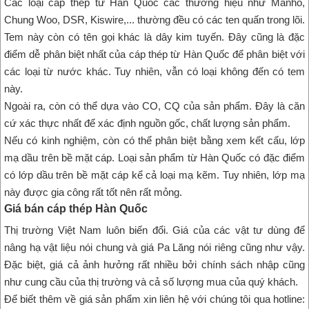
Các loại cáp thép từ Hàn Quốc các thương hiệu như Manho,
Chung Woo, DSR, Kiswire,... thường đều có các ten quấn trong lõi.
Tem này còn có tên gọi khác là dây kim tuyến. Đây cũng là đặc
điểm dễ phân biệt nhất của cáp thép từ Hàn Quốc để phân biệt với
các loại từ nước khác. Tuy nhiên, vẫn có loại không đến có tem
này.
Ngoài ra, còn có thể dựa vào CO, CQ của sản phẩm. Đây là căn
cứ xác thực nhất để xác định nguồn gốc, chất lượng sản phẩm.
Nếu có kinh nghiệm, còn có thể phân biệt bằng xem kết cấu, lớp
mạ dầu trên bề mặt cáp. Loại sản phẩm từ Hàn Quốc có đặc điểm
có lớp dầu trên bề mặt cáp kể cả loại mạ kẽm. Tuy nhiên, lớp mạ
này được gia công rất tốt nên rất mỏng.
Giá bán cáp thép Hàn Quốc
Thị trường Việt Nam luôn biến đổi. Giá của các vật tư dùng để
nâng hạ vật liệu nói chung và giá Pa Lăng nói riêng cũng như vậy.
Đặc biệt, giá cả ảnh hưởng rất nhiều bởi chính sách nhập cũng
như cung cầu của thị trường và cả số lượng mua của quý khách.
Để biết thêm về giá sản phẩm xin liên hệ với chúng tôi qua hotline: