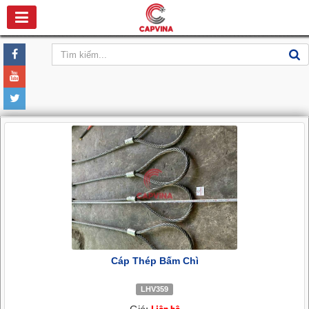
Cáp Thép Bấm Chì
LHV359