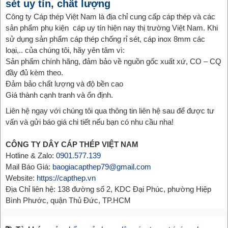
sét uy tín, chất lượng
Công ty Cáp thép Việt Nam là địa chỉ cung cấp cáp thép và các
sản phẩm phụ kiện cáp uy tín hiện nay thị trường Việt Nam. Khi
sử dụng sản phẩm cáp thép chống rỉ sét, cáp inox 8mm các
loại,.. của chúng tôi, hãy yên tâm vì:
Sản phẩm chính hãng, đảm bảo về nguồn gốc xuất xứ, CO – CQ
đầy đủ kèm theo.
Đảm bảo chất lượng và độ bền cao
Giá thành cạnh tranh và ổn định.
Liên hệ ngay với chúng tôi qua thông tin liên hệ sau để được tư
vấn và gửi báo giá chi tiết nếu bạn có nhu cầu nha!
CÔNG TY DÂY CÁP THÉP VIỆT NAM
Hotline & Zalo:
0901.577.139
Mail Báo Giá:
baogiacapthep79@gmail.com
Website:
https://capthep.vn
Địa Chỉ liên hệ: 138 đường số 2, KDC Đại Phúc, phường Hiệp
Bình Phước, quận Thủ Đức, TP.HCM