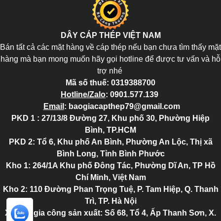
DÂY CÁP THÉP VIỆT NAM
Bán tất cả các mặt hàng về cáp thép nếu bạn chưa tìm thấy mặt
hàng mà bạn mong muốn hãy gọi hotline để được tư vấn và hỗ
trợ nhé
Mã số thuế:
0319388700
Hotline/Zalo
:
0901.577.139
Email
:
baogiacapthep79@gmail.com
PKD 1 : 27/13/8 Đường 27, Khu phố 30, Phường Hiệp
Bình, TP.HCM
PKD 2
: Tổ 6, Khu phố An Bình, Phường An Lộc, Thị xã
Bình Long, Tỉnh Bình Phước
Kho 1: 264/1A Khu phố Đông Tác, Phường Dĩ An, TP Hồ
Chí Minh, Việt Nam
Kho 2
: 110 Đường Phan Trọng Tuệ, P. Tam Hiệp, Q. Thanh
Trì, TP. Hà Nội
Xưởng gia công sản xuất: Số 68, Tổ 4, Ấp Thanh Sơn, X.