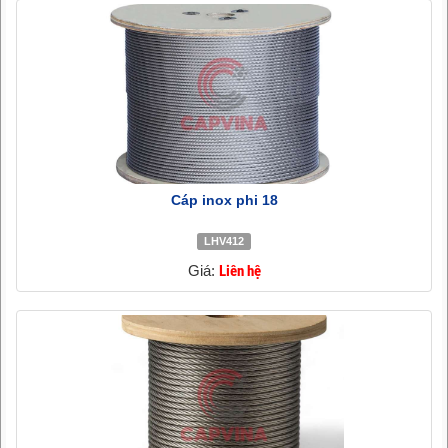
Cáp inox phi 18
LHV412
Giá:
Liên hệ