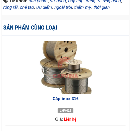
Từ khóa:
sản phẩm
,
sử dụng
,
dây cáp
,
trang trí
,
ứng dụng
,
rộng rãi
,
chế tạo
,
ưu điểm
,
ngoài trời
,
thẩm mỹ
,
thời gian
SẢN PHẨM CÙNG LOẠI
Cáp inox 316
LHV413
Giá:
Liên hệ