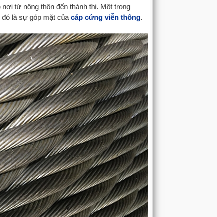
nơi từ nông thôn đến thành thị. Một trong
g đó là sự góp mặt của
cáp cứng viễn thông
.