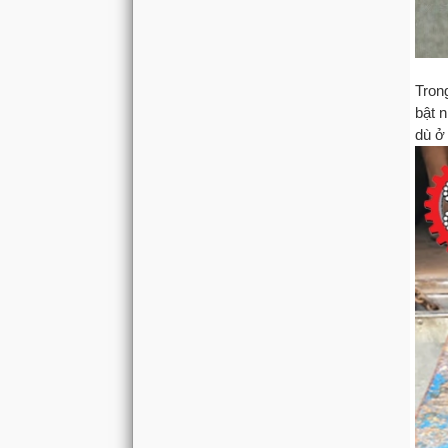
Tron
bật n
dù ở