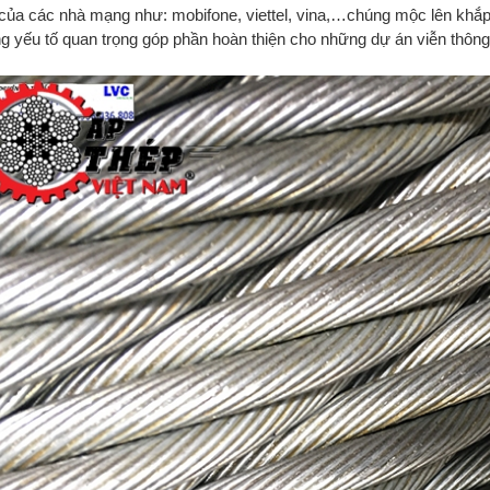
 của các nhà mạng như: mobifone, viettel, vina,…chúng mộc lên khắp 
g yếu tố quan trọng góp phần hoàn thiện cho những dự án viễn thôn