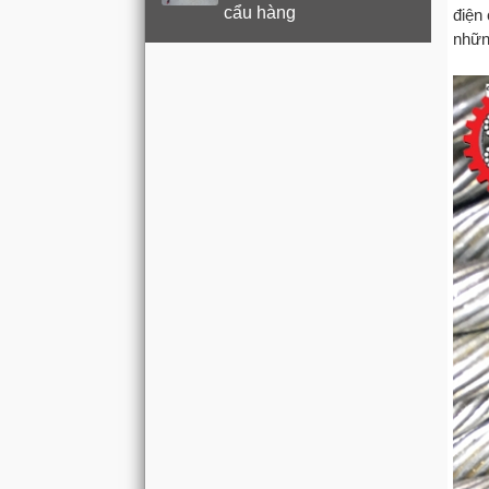
cẩu hàng
điện
nhữn