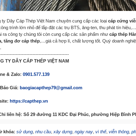
 ty Dây Cáp Thép Việt Nam chuyên cung cấp các loại
cáp cứng viễ
ông trình lớn nhỏ để lắp đặt các trụ BTS, ăng-ten, thu phát tín hiệu
i ra công ty chúng tôi còn cung cấp các sản phẩm như
cáp thép Hà
, tăng đơ cáp thép
,…giá cả hợp lí, chất lượng tốt. Quý doanh nghiệ
.
----------------------------------------------
G TY DÂY CÁP THÉP VIỆT NAM
ine & Zalo:
0901.577.139
 Báo Giá:
baogiacapthep79@gmail.com
ite:
https://capthep.vn
Chỉ liên hệ: Số 29 đường 11 KDC Đại Phúc, phường Hiệp Bình
ừ khóa:
sử dụng
,
nhu cầu
,
xây dựng
,
ngày nay
,
vì thế
,
viễn thông
,
ph