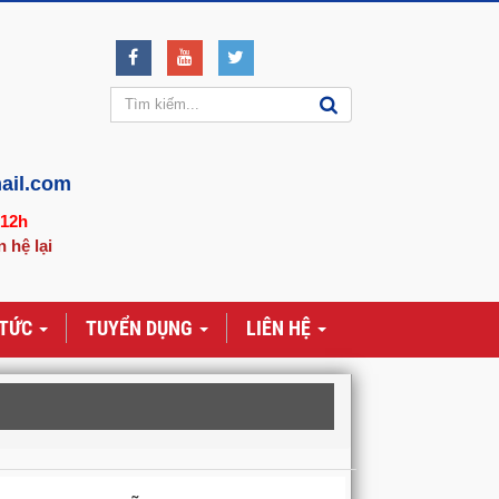
ail.com
-12h
n hệ lại
 TỨC
TUYỂN DỤNG
LIÊN HỆ