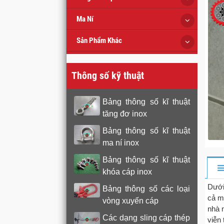
Ma Ní
Sản Phẩm Khác
Thông số kỹ thuật
Bảng thông số kĩ thuật
tăng đơ inox
Bảng thông số kĩ thuật
ma ní inox
Bảng thông số kĩ thuật
khóa cáp inox
Dưới
Bảng thông số các loại
cả m
vòng xuyến cáp
nhà 
Các dạng sling cáp thép
viễn