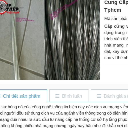
Cung Cấp
Tphcm
Mã sản phẩ
Cáp cứng v
dụng trong 
trình viễn t
nhà mạng, n
đặt, xây dựn
cao vì thế n
Chi tiết sản phẩm
Bình luận
Đánh giá s
 sự bùng nổ của công nghệ thông tin hiện nay các dịch vụ mạng viễn
ọi người đều sử dụng dịch vụ của ngành viễn thông trong đó điển hình
mạng đua nhau ra sức đầu tư nâng cấp hệ thống cơ sở hạ tầng phục v
 thông không nhiều nhà mạng nhưng ngày nay hầu như đi khắp nơi chún