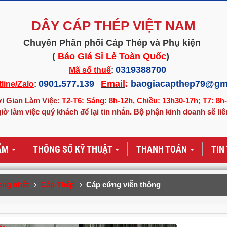
DÂY CÁP THÉP VIỆT NAM
Chuyên Phân phối Cáp Thép và Phụ kiện
(
Báo Giá Sỉ Lẻ Toàn Quốc
)
0319388700
Mã số thuế
:
0901.577.139
Email
:
baogiacapthep79@gm
line/Zalo
:
i Gian Làm Việc:
T2-T6: Sáng: 8h-12h, Chiều: 13h30-17h; T7: 8h
iờ làm việc quý khách để lại tin nhắn. Bộ phận kinh doanh sẽ liê
ẨM
THÔNG SỐ KỸ THUẬT
THANH TOÁN
TIN
ang nhất
Cáp Thép
Cáp cứng viễn thông