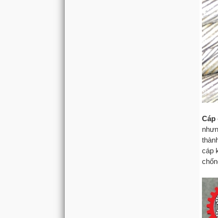
Cáp 
nhưn
thàn
cáp 
chống