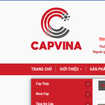
Hot
Thờ
Ngoài g
TRANG CHỦ
GIỚI THIỆU
SẢN PH
Cáp Thép
Tr
Khoá Cáp
Tăng Đơ Cáp