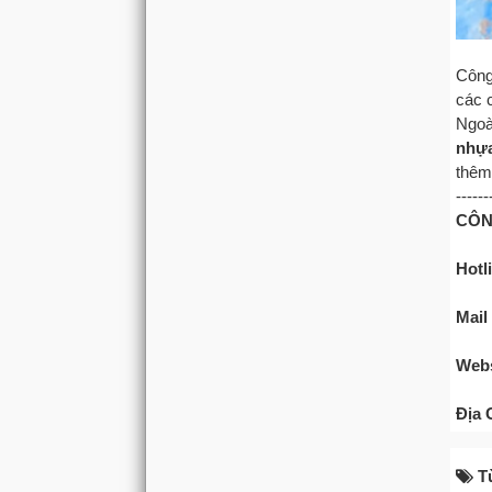
Công
các c
Ngoà
nhựa
thêm
------
CÔN
Hotl
Mail
Webs
Địa 
T