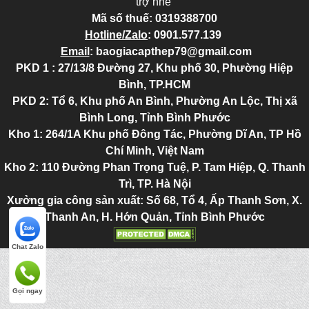
trợ nhé
Mã số thuế:
0319388700
Hotline/Zalo
:
0901.577.139
Email
:
baogiacapthep79@gmail.com
PKD 1 : 27/13/8 Đường 27, Khu phố 30, Phường Hiệp
Bình, TP.HCM
PKD 2
: Tổ 6, Khu phố An Bình, Phường An Lộc, Thị xã
Bình Long, Tỉnh Bình Phước
Kho 1: 264/1A Khu phố Đông Tác, Phường Dĩ An, TP Hồ
Chí Minh, Việt Nam
Kho 2
: 110 Đường Phan Trọng Tuệ, P. Tam Hiệp, Q. Thanh
Trì, TP. Hà Nội
Xưởng gia công sản xuất: Số 68, Tổ 4, Ấp Thanh Sơn, X.
Thanh An, H. Hớn Quản, Tỉnh Bình Phước
Chat Zalo
Gọi ngay