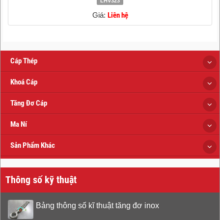
LHV323
Giá:
Liên hệ
Cáp Thép
Khoá Cáp
Tăng Đơ Cáp
Ma Ní
Sản Phẩm Khác
Thông số kỹ thuật
Bảng thông số kĩ thuật tăng đơ inox