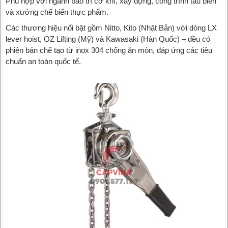
Phù hợp với ngành bảo trì cơ khí, xây dựng, công trình tàu biển
và xưởng chế biến thực phẩm.
Các thương hiệu nổi bật gồm Nitto, Kito (Nhật Bản) với dòng LX
lever hoist, OZ Lifting (Mỹ) và Kawasaki (Hàn Quốc) – đều có
phiên bản chế tạo từ inox 304 chống ăn mòn, đáp ứng các tiêu
chuẩn an toàn quốc tế.