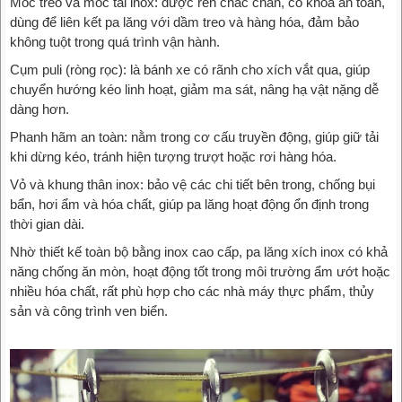
Móc treo và móc tải inox: được rèn chắc chắn, có khóa an toàn,
dùng để liên kết pa lăng với dầm treo và hàng hóa, đảm bảo
không tuột trong quá trình vận hành.
Cụm puli (ròng rọc): là bánh xe có rãnh cho xích vắt qua, giúp
chuyển hướng kéo linh hoạt, giảm ma sát, nâng hạ vật nặng dễ
dàng hơn.
Phanh hãm an toàn: nằm trong cơ cấu truyền động, giúp giữ tải
khi dừng kéo, tránh hiện tượng trượt hoặc rơi hàng hóa.
Vỏ và khung thân inox: bảo vệ các chi tiết bên trong, chống bụi
bẩn, hơi ẩm và hóa chất, giúp pa lăng hoạt động ổn định trong
thời gian dài.
Nhờ thiết kế toàn bộ bằng inox cao cấp, pa lăng xích inox có khả
năng chống ăn mòn, hoạt động tốt trong môi trường ẩm ướt hoặc
nhiều hóa chất, rất phù hợp cho các nhà máy thực phẩm, thủy
sản và công trình ven biển.