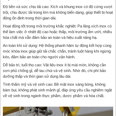
Độ bền và sức chịu tải cao: Xích và khung inox có độ cứng vượt
trội, chịu được tải trọng lớn mà không biến dạng, giúp thiết bị hoạt
động ổn định trong thời gian dài.
Hoạt động tốt trong môi trường khắc nghiệt: Pa lăng xích inox có
thể làm việc ở nhiệt độ cao hoặc thấp, môi trường ẩm ướt, nhiều
hóa chất mà vẫn đảm bảo an toàn và hiệu suất nâng hạ.
An toàn khi sử dụng: Hệ thống phanh hãm tự động kết hợp cùng
móc khóa inox giúp giữ tải chắc chắn, tránh tuột hàng khi ngừng
kéo, đảm bảo an toàn cho người vận hành.
Dễ bảo trì, tuổi thọ cao: Vật liệu inox ít bị mài mòn, không cần
sơn phủ chống gỉ, dễ lau chùi và vệ sinh. Nhờ đó, chi phí bảo
dưỡng thấp và thời gian sử dụng lâu dài.
Tính thẩm mỹ và vệ sinh cao: Bề mặt inox sáng bóng, không
bám bụi, không phát sinh mảnh gỉ, đáp ứng yêu cầu nghiêm ngặt
về vệ sinh trong ngành thực phẩm, dược phẩm và hóa chất.