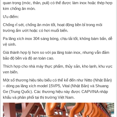
quan trọng (móc, thân, puli) có thể được làm inox hoặc thép hợp
kim chống ăn mòn.
Ưu điểm:
Chống rỉ sét, chống ăn mòn tốt, hoạt động bền bỉ trong môi
trường ẩm ướt hoặc có hơi muối biển.
Pa lăng xích inox 304 sáng bóng, chịu tải tốt, không bám bẩn, dễ
vệ sinh.
Giá thành hợp lý hơn so với pa lăng toàn inox, nhưng vẫn đảm
bảo độ bền và độ an toàn cao.
Thích hợp cho nhà máy thực phẩm, thủy sản, kho lạnh, khu vực
ven biển.
Một số thương hiệu tiêu biểu có thể kể đến như Nitto (Nhật Bản)
– dòng pa lăng xích model 15VP5, Vital (Nhật Bản) và Shuang
Ge (Trung Quốc). Các thương hiệu này được CAPVINA nhập
khẩu và phân phối tại thị trường Việt Nam.