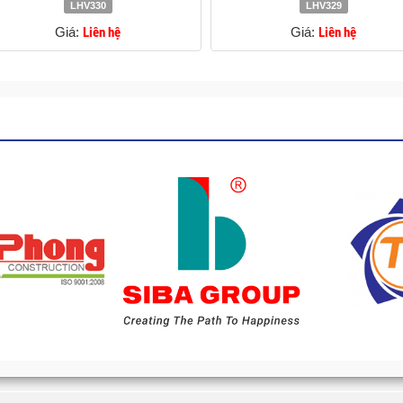
LHV330
LHV329
Giá:
Liên hệ
Giá:
Liên hệ