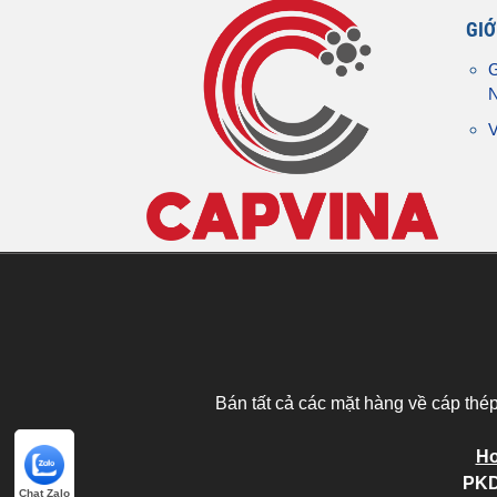
GIỚ
G
V
Bán tất cả các mặt hàng về cáp thé
Ho
PKD
Chat Zalo