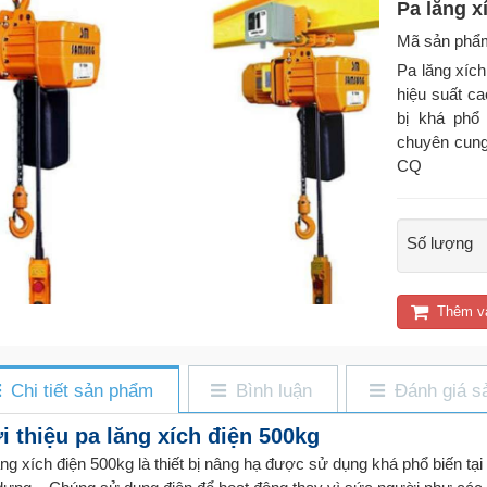
Pa lăng x
Mã sản phẩ
Pa lăng xích
hiệu suất c
bị khá phổ
chuyên cung
CQ
Số lượng
Thêm v
Chi tiết sản phẩm
Bình luận
Đánh giá s
i thiệu pa lăng xích điện 500kg
ăng xích điện 500kg là thiết bị nâng hạ được sử dụng khá phổ biến tạ