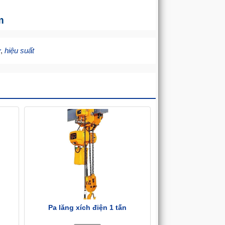
m
ờ
,
hiệu suất
Pa lăng xích điện 1 tấn