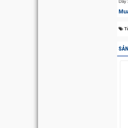
Dây 
Mua
T
SẢN