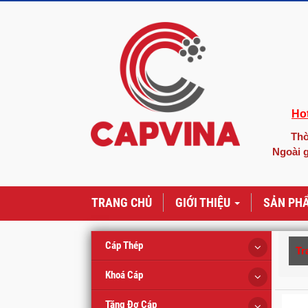
Hot
Thờ
Ngoài g
TRANG CHỦ
GIỚI THIỆU
SẢN PH
Cáp Thép
Tr
Khoá Cáp
Tăng Đơ Cáp