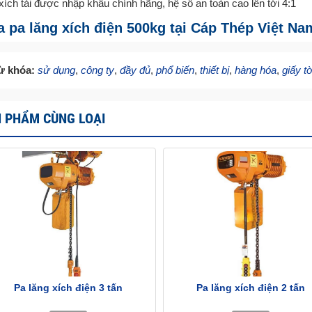
xích tải được nhập khẩu chính hãng, hệ số an toàn cao lên tới 4:1
 pa lăng xích điện 500kg tại Cáp Thép Việt Na
ừ khóa:
sử dụng
,
công ty
,
đầy đủ
,
phổ biến
,
thiết bị
,
hàng hóa
,
giấy t
 PHẨM CÙNG LOẠI
Pa lăng xích điện 3 tấn
Pa lăng xích điện 2 tấn