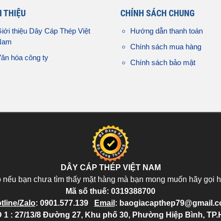
I THIỆU
CHÍNH SÁCH CHUNG
iới thiệu Dây Cáp Thép Việt
Hướng dẫn thanh toán
Nam
Chính sách mua hàng
ăn hóa công ty
Chính sách bảo mật
DÂY CÁP THÉP VIỆT NAM
p nếu bạn chưa tìm thấy mặt hàng mà bạn mong muốn hãy gọi h
Mã số thuế:
0319388700
tline/Zalo
:
0901.577.139
Email
:
baogiacapthep79@gmail.
 1 : 27/13/8 Đường 27, Khu phố 30, Phường Hiệp Bình, TP