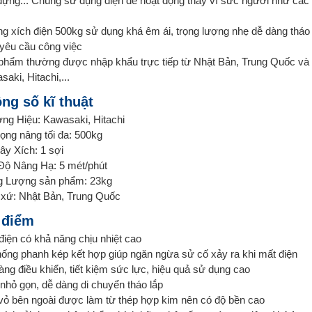
ựng... Chúng sử dụng điện để hoạt động thay vì sức người như các loạ
ng xích điện 500kg sử dụng khá êm ái, trọng lượng nhẹ dễ dàng tháo l
 yêu cầu công việc
phẩm thường được nhập khẩu trực tiếp từ Nhật Bản, Trung Quốc và 
aki, Hitachi,...
ng số kĩ thuật
ng Hiệu: Kawasaki, Hitachi
rọng nâng tối đa: 500kg
ây Xích: 1 sợi
Độ Nâng Hạ: 5 mét/phút
g Lượng sản phẩm: 23kg
 xứ: Nhật Bản, Trung Quốc
 điểm
điện có khả năng chịu nhiệt cao
hống phanh kép kết hợp giúp ngăn ngừa sử cố xảy ra khi mất điện
àng điều khiển, tiết kiệm sức lực, hiệu quả sử dụng cao
nhỏ gọn, dễ dàng di chuyển tháo lắp
vỏ bên ngoài được làm từ thép hợp kim nên có độ bền cao