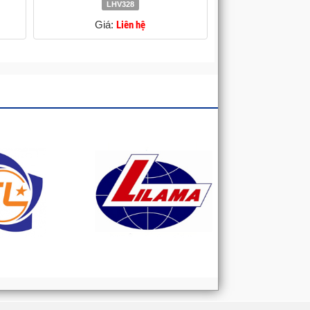
LHV328
Giá:
Liên hệ