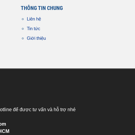
THÔNG TIN CHUNG
Liên hệ
Tin tức
Giới thiệu
otline để được tư vấn và hỗ trợ nhé
com
.HCM