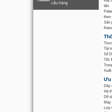
xây d
cẩu hàng
tấn.
Pala
theo
Sản 
Kawas
Thô
Thươ
Tải t
Số D
Tốc 
Trọn
Xuất
Ưu
Dây 
Hệ t
Dễ d
Máy 
Lớp 