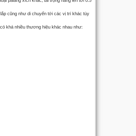
i palang xích khác, tải trọng nâng lên tới 0.5
ắp cũng như di chuyển tới các vị trí khác tùy
có khá nhiều thương hiệu khác nhau như: