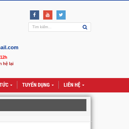
ail.com
-12h
n hệ lại
 TỨC
TUYỂN DỤNG
LIÊN HỆ