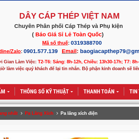
DÂY CÁP THÉP VIỆT NAM
Chuyên Phân phối Cáp Thép và Phụ kiện
(
Báo Giá Sỉ Lẻ Toàn Quốc
)
0319388700
Mã số thuế
:
0901.577.139
Email
:
baogiacapthep79@gm
line/Zalo
:
i Gian Làm Việc:
T2-T6: Sáng: 8h-12h, Chiều: 13h30-17h; T7: 8h
iờ làm việc quý khách để lại tin nhắn. Bộ phận kinh doanh sẽ liê
ẨM
THÔNG SỐ KỸ THUẬT
THANH TOÁN
TIN
ang nhất
Pa Lăng Xích
Pa lăng xích điện