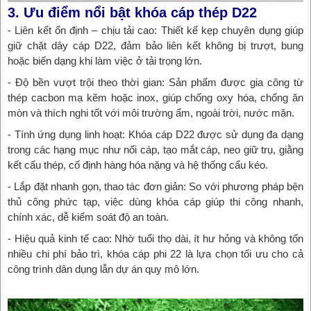
3. Ưu điểm nổi bật khóa cáp thép D22
- Liên kết ổn định – chịu tải cao: Thiết kế kẹp chuyên dụng giúp
giữ chặt dây cáp D22, đảm bảo liên kết không bị trượt, bung
hoặc biến dạng khi làm việc ở tải trọng lớn.
- Độ bền vượt trội theo thời gian: Sản phẩm được gia công từ
thép cacbon mạ kẽm hoặc inox, giúp chống oxy hóa, chống ăn
mòn và thích nghi tốt với môi trường ẩm, ngoài trời, nước mặn.
- Tính ứng dụng linh hoạt: Khóa cáp D22 được sử dụng đa dạng
trong các hạng mục như nối cáp, tạo mắt cáp, neo giữ trụ, giằng
kết cấu thép, cố định hàng hóa nặng và hệ thống cẩu kéo.
- Lắp đặt nhanh gọn, thao tác đơn giản: So với phương pháp bện
thủ công phức tạp, việc dùng khóa cáp giúp thi công nhanh,
chính xác, dễ kiểm soát độ an toàn.
- Hiệu quả kinh tế cao: Nhờ tuổi thọ dài, ít hư hỏng và không tốn
nhiều chi phí bảo trì, khóa cáp phi 22 là lựa chọn tối ưu cho cả
công trình dân dụng lẫn dự án quy mô lớn.