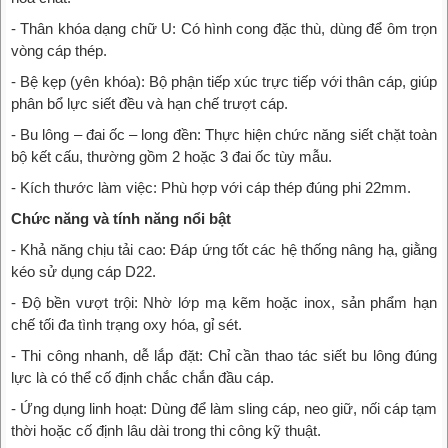
- Thân khóa dạng chữ U: Có hình cong đặc thù, dùng để ôm trọn
vòng cáp thép.
- Bệ kẹp (yên khóa): Bộ phận tiếp xúc trực tiếp với thân cáp, giúp
phân bổ lực siết đều và hạn chế trượt cáp.
- Bu lông – đai ốc – long đền: Thực hiện chức năng siết chặt toàn
bộ kết cấu, thường gồm 2 hoặc 3 đai ốc tùy mẫu.
- Kích thước làm việc: Phù hợp với cáp thép đúng phi 22mm.
Chức năng và tính năng nổi bật
- Khả năng chịu tải cao: Đáp ứng tốt các hệ thống nâng hạ, giằng
kéo sử dụng cáp D22.
- Độ bền vượt trội: Nhờ lớp mạ kẽm hoặc inox, sản phẩm hạn
chế tối đa tình trạng oxy hóa, gỉ sét.
- Thi công nhanh, dễ lắp đặt: Chỉ cần thao tác siết bu lông đúng
lực là có thể cố định chắc chắn đầu cáp.
- Ứng dụng linh hoạt: Dùng để làm sling cáp, neo giữ, nối cáp tạm
thời hoặc cố định lâu dài trong thi công kỹ thuật.