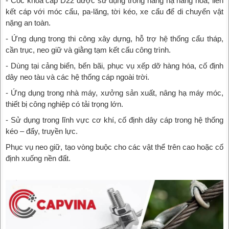
- Cóc khóa cáp D22 được sử dụng trong nâng hạ hàng hóa, liên
kết cáp với móc cẩu, pa-lăng, tời kéo, xe cẩu để di chuyển vật
nặng an toàn.
- Ứng dụng trong thi công xây dựng, hỗ trợ hệ thống cẩu tháp,
cần trục, neo giữ và giằng tạm kết cấu công trình.
- Dùng tại cảng biển, bến bãi, phục vụ xếp dỡ hàng hóa, cố định
dây neo tàu và các hệ thống cáp ngoài trời.
- Ứng dụng trong nhà máy, xưởng sản xuất, nâng hạ máy móc,
thiết bị công nghiệp có tải trọng lớn.
- Sử dụng trong lĩnh vực cơ khí, cố định dây cáp trong hệ thống
kéo – đẩy, truyền lực.
Phục vụ neo giữ, tạo vòng buộc cho các vật thể trên cao hoặc cố
định xuống nền đất.