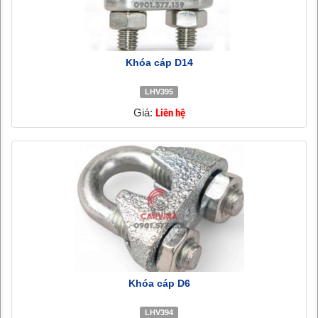
Khóa cáp D14
LHV395
Giá:
Liên hệ
Khóa cáp D6
LHV394