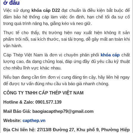
ở đâu
Việc sử dụng
khóa cáp D22
đạt chuẩn là điều kiện bắt buộc để
đảm bảo hệ thống cáp làm việc ổn định, hạn chế tối đa sự cố
trong quá trình nâng hạ, giằng kéo và neo giữ.
Thực tế cho thấy, thị trường hiện nay xuất hiện không ít sản
phẩm trôi nổi, sai kích thước, sai tải trọng, dễ gây mất an toàn khi
vận hành.
Cáp Thép Việt Nam là đơn vị chuyên phân phối
khóa cáp
chất
lượng cao, đa dạng chủng loại, đáp ứng đầy đủ yêu cầu kỹ thuật
cho nhiều lĩnh vực khác nhau.
Nếu bạn đang cần tìm đơn vị cung đáng tin cậy, hãy liên hệ ngay
để được tư vấn đúng nhu cầu và báo giá nhanh chóng.
CÔNG TY TNHH CÁP THÉP VIỆT NAM
Hotline & Zalo: 0901.577.139
Mail Báo Giá: baogiacapthep79@gmail.com
Website:
capthep.vn
Địa Chỉ liên hệ: 27/13/8 Đường 27, Khu phố 9, Phường Hiệp