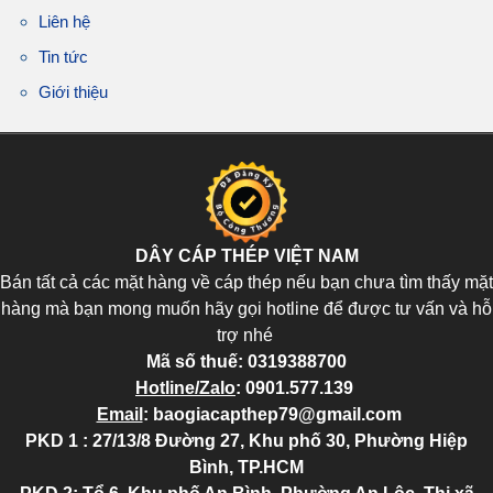
Liên hệ
Tin tức
Giới thiệu
DÂY CÁP THÉP VIỆT NAM
Bán tất cả các mặt hàng về cáp thép nếu bạn chưa tìm thấy mặt
hàng mà bạn mong muốn hãy gọi hotline để được tư vấn và hỗ
trợ nhé
Mã số thuế:
0319388700
Hotline/Zalo
:
0901.577.139
Email
:
baogiacapthep79@gmail.com
PKD 1 : 27/13/8 Đường 27, Khu phố 30, Phường Hiệp
Bình, TP.HCM