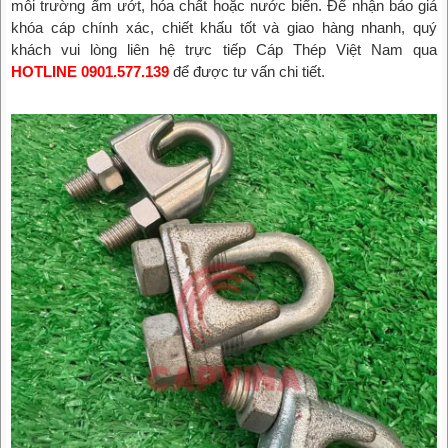
môi trường ẩm ướt, hóa chất hoặc nước biển. Để nhận báo giá
khóa cáp chính xác, chiết khấu tốt và giao hàng nhanh, quý
khách vui lòng liên hệ trực tiếp Cáp Thép Việt Nam qua
HOTLINE 0901.577.139
để được tư vấn chi tiết.