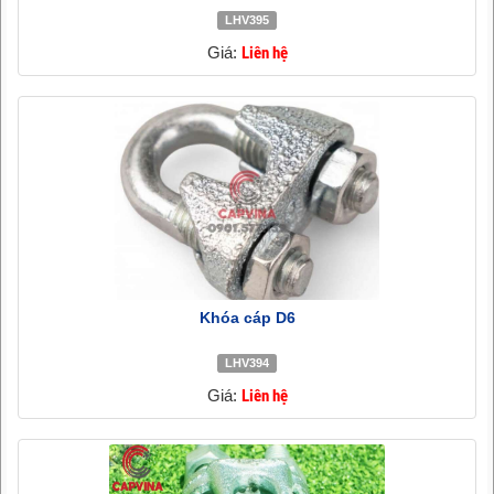
LHV395
Giá:
Liên hệ
Khóa cáp D6
LHV394
Giá:
Liên hệ