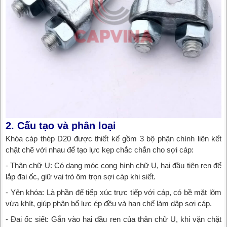
2. Cấu tạo và phân loại
Khóa cáp thép D20 được thiết kế gồm 3 bộ phận chính liên kết
chặt chẽ với nhau để tạo lực kẹp chắc chắn cho sợi cáp:
- Thân chữ U: Có dạng móc cong hình chữ U, hai đầu tiện ren để
lắp đai ốc, giữ vai trò ôm trọn sợi cáp khi siết.
- Yên khóa: Là phần đế tiếp xúc trực tiếp với cáp, có bề mặt lõm
vừa khít, giúp phân bổ lực ép đều và hạn chế làm dập sợi cáp.
- Đai ốc siết: Gắn vào hai đầu ren của thân chữ U, khi vặn chặt