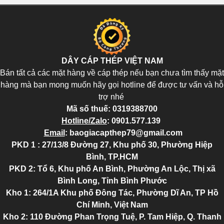
DÂY CÁP THÉP VIỆT NAM
Bán tất cả các mặt hàng về cáp thép nếu bạn chưa tìm thấy mặt
hàng mà bạn mong muốn hãy gọi hotline để được tư vấn và hỗ
trợ nhé
Mã số thuế:
0319388700
Hotline/Zalo
:
0901.577.139
Email
:
baogiacapthep79@gmail.com
PKD 1 : 27/13/8 Đường 27, Khu phố 30, Phường Hiệp
Bình, TP.HCM
PKD 2
: Tổ 6, Khu phố An Bình, Phường An Lộc, Thị xã
Bình Long, Tỉnh Bình Phước
Kho 1: 264/1A Khu phố Đông Tác, Phường Dĩ An, TP Hồ
Chí Minh, Việt Nam
Kho 2
: 110 Đường Phan Trọng Tuệ, P. Tam Hiệp, Q. Thanh