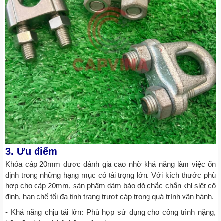
3. Ưu điểm
Khóa cáp 20mm được đánh giá cao nhờ khả năng làm việc ổn
định trong những hạng mục có tải trọng lớn. Với kích thước phù
hợp cho cáp 20mm, sản phẩm đảm bảo độ chắc chắn khi siết cố
định, hạn chế tối đa tình trạng trượt cáp trong quá trình vận hành.
- Khả năng chịu tải lớn: Phù hợp sử dụng cho công trình nặng,