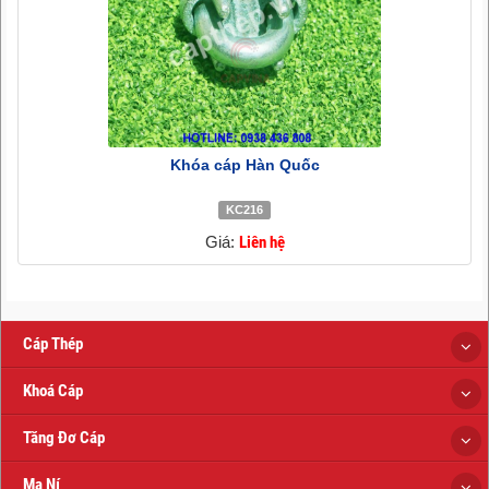
Khóa cáp Hàn Quốc
KC216
Giá:
Liên hệ
Cáp Thép
Khoá Cáp
Tăng Đơ Cáp
Ma Ní