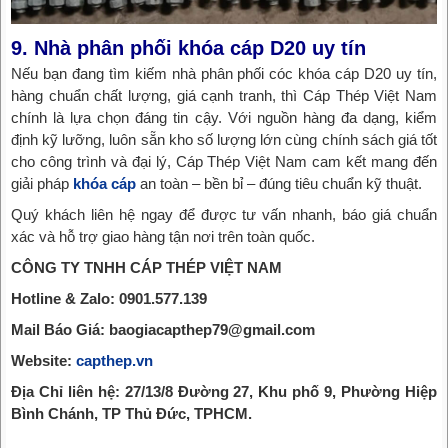
9. Nhà phân phối khóa cáp D20 uy tín
Nếu bạn đang tìm kiếm nhà phân phối cóc khóa cáp D20 uy tín,
hàng chuẩn chất lượng, giá cạnh tranh, thì Cáp Thép Việt Nam
chính là lựa chọn đáng tin cậy. Với nguồn hàng đa dạng, kiểm
định kỹ lưỡng, luôn sẵn kho số lượng lớn cùng chính sách giá tốt
cho công trình và đại lý, Cáp Thép Việt Nam cam kết mang đến
giải pháp
khóa cáp
an toàn – bền bỉ – đúng tiêu chuẩn kỹ thuật.
Quý khách liên hệ ngay để được tư vấn nhanh, báo giá chuẩn
xác và hỗ trợ giao hàng tận nơi trên toàn quốc.
CÔNG TY TNHH CÁP THÉP VIỆT NAM
Hotline & Zalo: 0901.577.139
Mail Báo Giá: baogiacapthep79@gmail.com
Website:
capthep.vn
Địa Chỉ liên hệ: 27/13/8 Đường 27, Khu phố 9, Phường Hiệp
Bình Chánh, TP Thủ Đức, TPHCM.