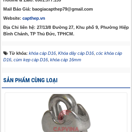
Mail Báo Giá: baogiacapthep79@gmail.com
Website:
capthep.vn
Địa Chỉ liên hệ: 27/13/8 Đường 27, Khu phố 9, Phường Hiệp
Bình Chánh, TP Thủ Đức, TPHCM.
Từ khóa:
khóa cáp D16
,
Khóa dây cáp D16
,
cóc khóa cáp
D16
,
cùm kẹp cáp D16
,
khóa cáp 16mm
SẢN PHẨM CÙNG LOẠI