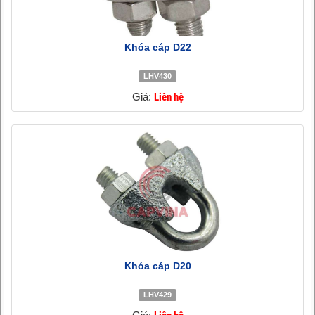
Khóa cáp D22
LHV430
Giá:
Liên hệ
Khóa cáp D20
LHV429