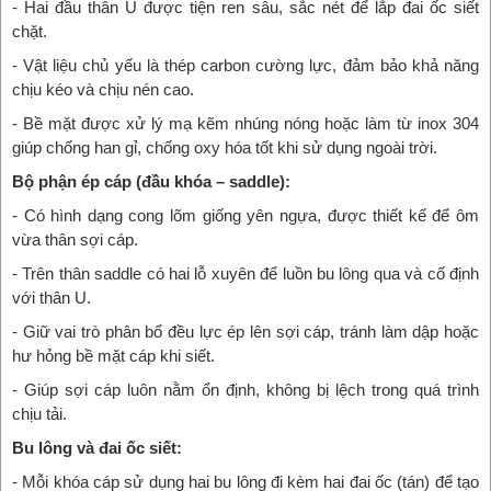
- Hai đầu thân U được tiện ren sâu, sắc nét để lắp đai ốc siết
chặt.
- Vật liệu chủ yếu là thép carbon cường lực, đảm bảo khả năng
chịu kéo và chịu nén cao.
- Bề mặt được xử lý mạ kẽm nhúng nóng hoặc làm từ inox 304
giúp chống han gỉ, chống oxy hóa tốt khi sử dụng ngoài trời.
Bộ phận ép cáp (đầu khóa – saddle):
- Có hình dạng cong lõm giống yên ngựa, được thiết kế để ôm
vừa thân sợi cáp.
- Trên thân saddle có hai lỗ xuyên để luồn bu lông qua và cố định
với thân U.
- Giữ vai trò phân bổ đều lực ép lên sợi cáp, tránh làm dập hoặc
hư hỏng bề mặt cáp khi siết.
- Giúp sợi cáp luôn nằm ổn định, không bị lệch trong quá trình
chịu tải.
Bu lông và đai ốc siết:
- Mỗi khóa cáp sử dụng hai bu lông đi kèm hai đai ốc (tán) để tạo