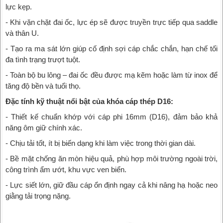
lực kẹp.
- Khi vặn chặt đai ốc, lực ép sẽ được truyền trực tiếp qua saddle
và thân U.
- Tạo ra ma sát lớn giúp cố định sợi cáp chắc chắn, hạn chế tối
đa tình trạng trượt tuột.
- Toàn bộ bu lông – đai ốc đều được mạ kẽm hoặc làm từ inox để
tăng độ bền và tuổi thọ.
Đặc tính kỹ thuật nổi bật của khóa cáp thép D16:
- Thiết kế chuẩn khớp với cáp phi 16mm (D16), đảm bảo khả
năng ôm giữ chính xác.
- Chịu tải tốt, ít bị biến dạng khi làm việc trong thời gian dài.
- Bề mặt chống ăn mòn hiệu quả, phù hợp môi trường ngoài trời,
công trình ẩm ướt, khu vực ven biển.
- Lực siết lớn, giữ đầu cáp ổn định ngay cả khi nâng hạ hoặc neo
giằng tải trọng nặng.