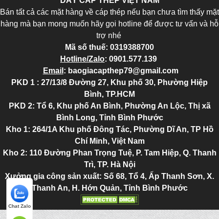
DÂY CÁP THÉP VIỆT NAM
Bán tất cả các mặt hàng về cáp thép nếu bạn chưa tìm thấy mặt
hàng mà bạn mong muốn hãy gọi hotline để được tư vấn và hỗ
trợ nhé
Mã số thuế:
0319388700
Hotline/Zalo
:
0901.577.139
Email
:
baogiacapthep79@gmail.com
PKD 1 : 27/13/8 Đường 27, Khu phố 30, Phường Hiệp
Bình, TP.HCM
PKD 2
: Tổ 6, Khu phố An Bình, Phường An Lộc, Thị xã
Bình Long, Tỉnh Bình Phước
Kho 1: 264/1A Khu phố Đông Tác, Phường Dĩ An, TP Hồ
Chí Minh, Việt Nam
Kho 2
: 110 Đường Phan Trọng Tuệ, P. Tam Hiệp, Q. Thanh
Trì, TP. Hà Nội
Xưởng gia công sản xuất: Số 68, Tổ 4, Ấp Thanh Sơn, X.
Thanh An, H. Hớn Quản, Tỉnh Bình Phước
Chat Zalo