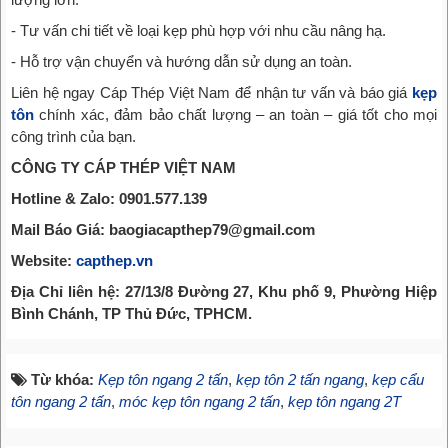
- Tư vấn chi tiết về loại kẹp phù hợp với nhu cầu nâng hạ.
- Hỗ trợ vận chuyển và hướng dẫn sử dụng an toàn.
Liên hệ ngay Cáp Thép Việt Nam để nhận tư vấn và báo giá
kẹp
tôn
chính xác, đảm bảo chất lượng – an toàn – giá tốt cho mọi
công trình của bạn.
CÔNG TY CÁP THÉP VIỆT NAM
Hotline & Zalo: 0901.577.139
Mail Báo Giá: baogiacapthep79@gmail.com
Website:
capthep.vn
Địa Chỉ liên hệ: 27/13/8 Đường 27, Khu phố 9, Phường Hiệp
Bình Chánh, TP Thủ Đức, TPHCM.
Từ khóa:
Kẹp tôn ngang 2 tấn
,
kẹp tôn 2 tấn ngang
,
kẹp cẩu
tôn ngang 2 tấn
,
móc kẹp tôn ngang 2 tấn
,
kẹp tôn ngang 2T