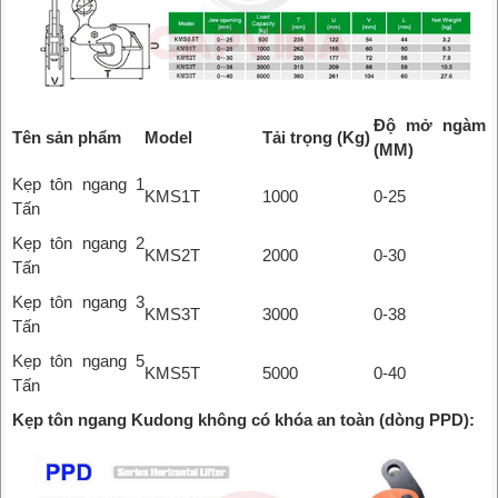
Độ mở ngàm
Tên sản phẩm
Model
Tải trọng (Kg)
(MM)
Kẹp tôn ngang 1
KMS1T
1000
0-25
Tấn
Kẹp tôn ngang 2
KMS2T
2000
0-30
Tấn
Kẹp tôn ngang 3
KMS3T
3000
0-38
Tấn
Kẹp tôn ngang 5
KMS5T
5000
0-40
Tấn
Kẹp tôn ngang Kudong không có khóa an toàn (dòng PPD):