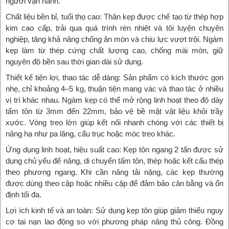
người vận hành.
Chất liệu bền bỉ, tuổi thọ cao: Thân kẹp được chế tạo từ thép hợp
kim cao cấp, trải qua quá trình rèn nhiệt và tôi luyện chuyên
nghiệp, tăng khả năng chống ăn mòn và chịu lực vượt trội. Ngàm
kẹp làm từ thép cứng chất lượng cao, chống mài mòn, giữ
nguyên độ bền sau thời gian dài sử dụng.
Thiết kế tiện lợi, thao tác dễ dàng: Sản phẩm có kích thước gọn
nhẹ, chỉ khoảng 4–5 kg, thuận tiện mang vác và thao tác ở nhiều
vị trí khác nhau. Ngàm kẹp có thể mở rộng linh hoạt theo độ dày
tấm tôn từ 3mm đến 22mm, bảo vệ bề mặt vật liệu khỏi trầy
xước. Vòng treo lớn giúp kết nối nhanh chóng với các thiết bị
nâng hạ như pa lăng, cẩu trục hoặc móc treo khác.
Ứng dụng linh hoạt, hiệu suất cao: Kẹp tôn ngang 2 tấn được sử
dụng chủ yếu để nâng, di chuyển tấm tôn, thép hoặc kết cấu thép
theo phương ngang. Khi cần nâng tải nặng, các kẹp thường
được dùng theo cặp hoặc nhiều cặp để đảm bảo cân bằng và ổn
định tối đa.
Lợi ích kinh tế và an toàn: Sử dụng kẹp tôn giúp giảm thiểu nguy
cơ tai nạn lao động so với phương pháp nâng thủ công. Đồng